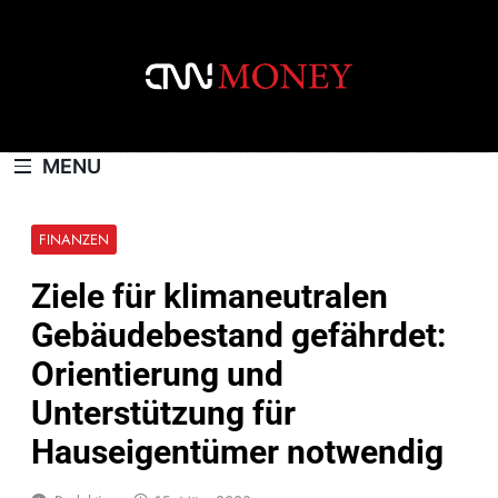
Skip
to
content
CNNMONEY.CH
MENU
FINANZEN
Ziele für klimaneutralen
Gebäudebestand gefährdet:
Orientierung und
Unterstützung für
Hauseigentümer notwendig