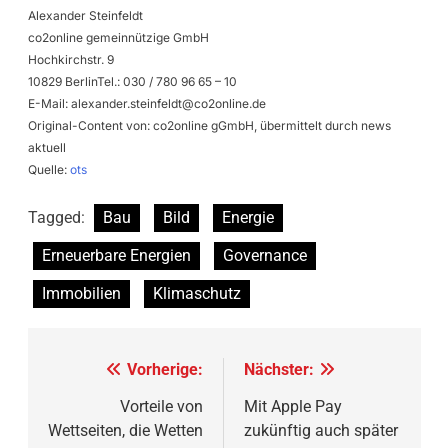
Alexander Steinfeldt
co2online gemeinnützige GmbH
Hochkirchstr. 9
10829 BerlinTel.: 030 / 780 96 65 – 10
E-Mail:
alexander.steinfeldt@co2online.de
Original-Content von: co2online gGmbH, übermittelt durch news
aktuell
Quelle:
ots
Tagged:
Bau
Bild
Energie
Erneuerbare Energien
Governance
Immobilien
Klimaschutz
Beitragsnavigation
Vorherige:
Nächster:
Vorteile von
Mit Apple Pay
Wettseiten, die Wetten
zukünftig auch später