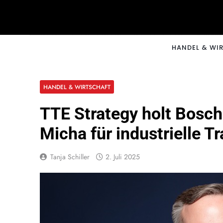
Skip
to
content
CNNM
HANDEL & WI
HANDEL & WIRTSCHAFT
TTE Strategy holt Bosch
Micha für industrielle T
Tanja Schiller
2. Juli 2025