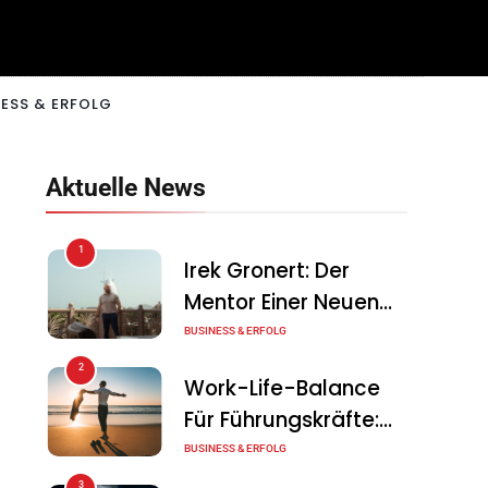
ESS & ERFOLG
Aktuelle News
1
Irek Gronert: Der
Mentor Einer Neuen
Generation Von
BUSINESS & ERFOLG
Unternehmern
2
Work-Life-Balance
Für Führungskräfte:
Illusion Oder Echte
BUSINESS & ERFOLG
Chance?
3