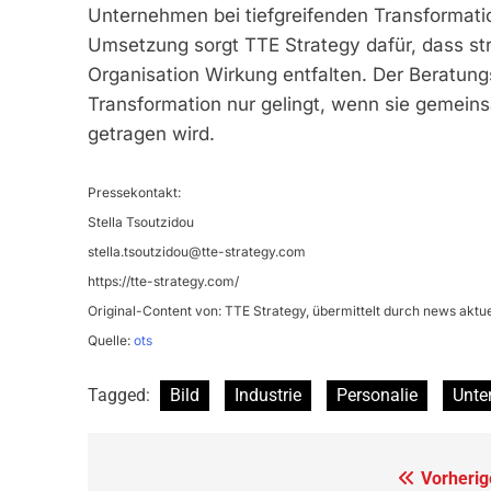
Unternehmen bei tiefgreifenden Transformatio
Umsetzung sorgt TTE Strategy dafür, dass st
Organisation Wirkung entfalten. Der Beratun
Transformation nur gelingt, wenn sie gemei
getragen wird.
Pressekontakt:
Stella Tsoutzidou
stella.tsoutzidou@tte-strategy.com
https://tte-strategy.com/
Original-Content von: TTE Strategy, übermittelt durch news aktue
Quelle:
ots
Tagged:
Bild
Industrie
Personalie
Unte
Beitragsnavigation
Vorherig