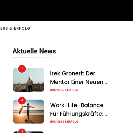
ESS & ERFOLG
Aktuelle News
1
Irek Gronert: Der
Mentor Einer Neuen
Generation Von
BUSINESS & ERFOLG
Unternehmern
2
Work-Life-Balance
Für Führungskräfte:
Illusion Oder Echte
BUSINESS & ERFOLG
Chance?
3