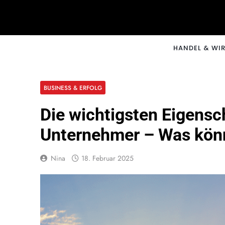
Skip
to
content
CNNM
HANDEL & WI
BUSINESS & ERFOLG
Die wichtigsten Eigensc
Unternehmer – Was könn
Nina
18. Februar 2025