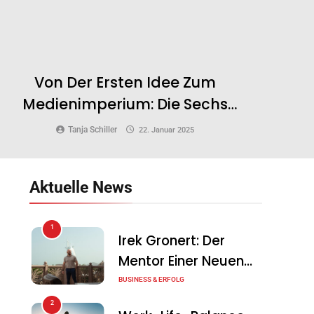
Von Der Ersten Idee Zum
Medienimperium: Die Sechs
Arb
Entwicklungsstufen Für Content
Tanja Schiller
22. Januar 2025
Creator
Aktuelle News
1
Irek Gronert: Der
Mentor Einer Neuen
Generation Von
BUSINESS & ERFOLG
Unternehmern
2