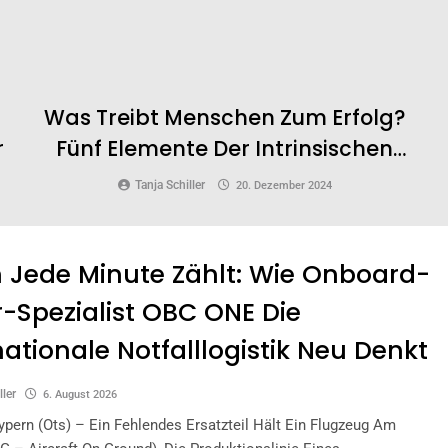
Was Treibt Menschen Zum Erfolg?
r
Fünf Elemente Der Intrinsischen
Motivation
Tanja Schiller
20. Dezember 2024
Jede Minute Zählt: Wie Onboard-
r-Spezialist OBC ONE Die
nationale Notfalllogistik Neu Denkt
ller
6. August 2026
ypern (ots) – Ein Fehlendes Ersatzteil Hält Ein Flugzeug Am