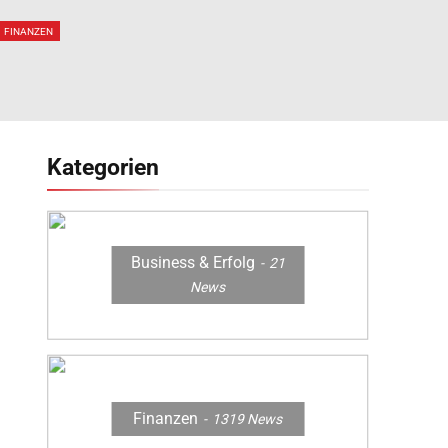
Erklärt, Was Hinter Den
Vor
Gerüchten Steckt
FINANZEN
Kategorien
Business & Erfolg
21
News
Finanzen
1319
News