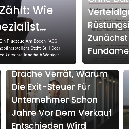
ählt: Wie
MaxSola
Verteidig
zialist
Schließe
Rüstungsi
HANDEL & WIRTSCHAFT
Zunächst 
ationale
Für Förd
lt Ein Flugzeug Am Boden (AOG –
Traunstein/Berlin (ots)
Wer Zu Spät Plant,
Fundame
bilherstellers Steht Still Oder
Batteriespeicher Zu E
 Denkt
Anlagen
dikamente Innerhalb Weniger
Energien Verändert Die
Zahlt Zu Viel: Sascha
önnen Unternehmen Bis Zu 150.000
Solar- Und Windenergi
Tanja Schiller
6. A
icht Nur Geschwindigkeit, Sondern…
Bedeutung. Vor Diesem
Drache Verrät, Warum
PPA Für Die Anlagenko
Die Exit-Steuer Für
Unternehmer Schon
Jahre Vor Dem Verkauf
Entschieden Wird