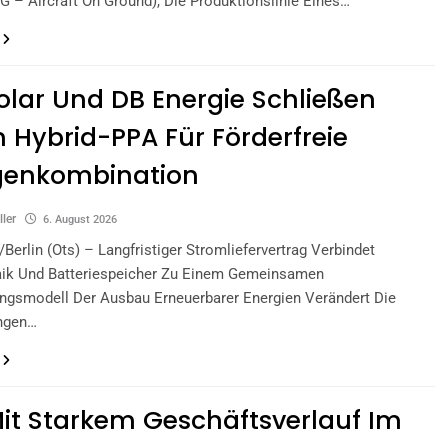
 – Aircraft On Ground), Die Produktionslinie Eines…
lar Und DB Energie Schließen
n Hybrid-PPA Für Förderfreie
genkombination
ller
6. August 2026
/Berlin (ots) – Langfristiger Stromliefervertrag Verbindet
aik Und Batteriespeicher Zu Einem Gemeinsamen
ngsmodell Der Ausbau Erneuerbarer Energien Verändert Die
ngen…
it Starkem Geschäftsverlauf Im