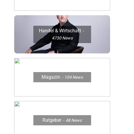
Handel & Wirtschaft
4730
News
Magazin
104
News
Ratgeber
48
News