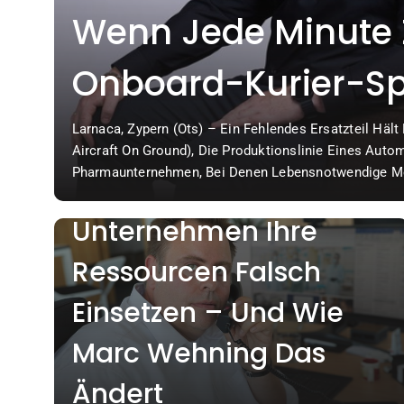
Wenn Jede Minute Z
Onboard-Kurier-Spe
HANDEL & WIRTSCHAFT
OBC ONE Die Intern
ch
Larnaca, Zypern (ots) – Ein Fehlendes Ersatzteil Hä
Zu Viel Arbeit, Zu Wenig
Mit
Aircraft On Ground), Die Produktionslinie Eines Automo
Notfalllogistik Neu
 Der
Pharmaunternehmen, Bei Denen Lebensnotwendige Me
Zeit: Warum Kleine
ation
Stunden Am Ziel Sein Müssen: Solche Situationen K
Druck
Euro Pro Stunde Kosten. In Diesen Momenten Zählt N
Unternehmen Ihre
Ressourcen Falsch
Einsetzen – Und Wie
Marc Wehning Das
Ändert