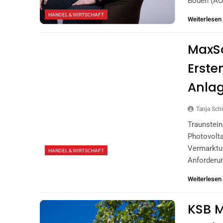
Boden (AOG
HANDEL & WIRTSCHAFT
Weiterlesen
MaxSo
Erste
Anla
Tanja Schi
Traunstein
Photovolt
Vermarktu
HANDEL & WIRTSCHAFT
Anforderu
Weiterlesen
KSB M