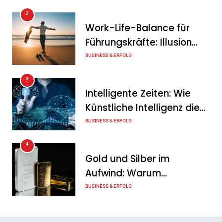
2
Work-Life-Balance für
Führungskräfte: Illusion
oder echte Chance?
BUSINESS & ERFOLG
3
Intelligente Zeiten: Wie
Künstliche Intelligenz die
Geschäftswelt verändert
BUSINESS & ERFOLG
4
Gold und Silber im
Aufwind: Warum
Edelmetalle als sicherer
BUSINESS & ERFOLG
Hafen zurück sind
5