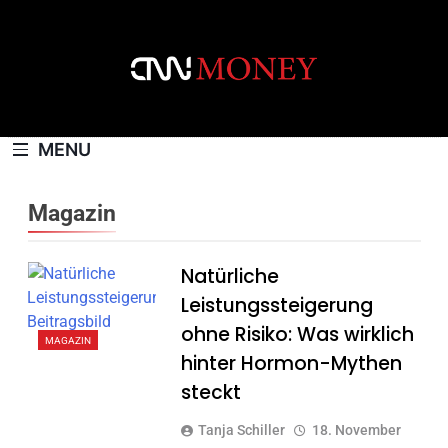
Skip
to
content
CNNMONEY.CH
MENU
Magazin
Natürliche
Leistungssteigerung
ohne Risiko: Was wirklich
MAGAZIN
hinter Hormon-Mythen
steckt
Tanja Schiller
18. November