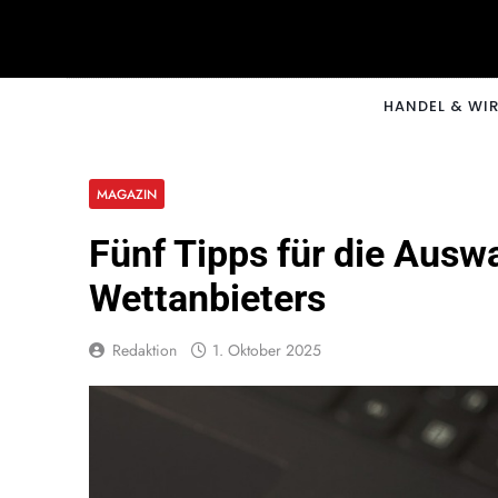
Skip
to
content
CNNM
HANDEL & WI
MAGAZIN
Fünf Tipps für die Auswa
Wettanbieters
Redaktion
1. Oktober 2025