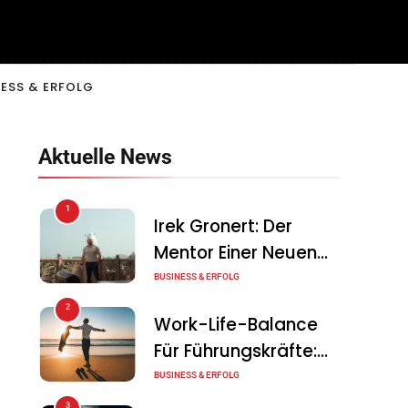
ESS & ERFOLG
Aktuelle News
1
Irek Gronert: Der
Mentor Einer Neuen
Generation Von
BUSINESS & ERFOLG
Unternehmern
2
Work-Life-Balance
Für Führungskräfte:
Illusion Oder Echte
BUSINESS & ERFOLG
Chance?
3