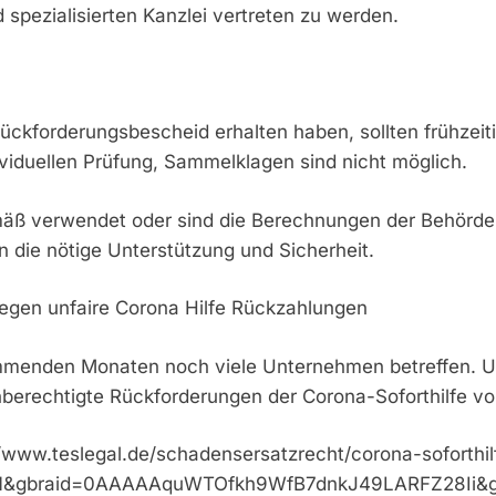
 spezialisierten Kanzlei vertreten zu werden.
ckforderungsbescheid erhalten haben, sollten frühzeitig
ividuellen Prüfung, Sammelklagen sind nicht möglich.
ß verwendet oder sind die Berechnungen der Behörden fe
 die nötige Unterstützung und Sicherheit.
gegen unfaire Corona Hilfe Rückzahlungen
menden Monaten noch viele Unternehmen betreffen. Umso 
n unberechtigte Rückforderungen der Corona-Soforthilfe 
://www.teslegal.de/schadensersatzrecht/corona-sofort
61&gbraid=0AAAAAquWTOfkh9WfB7dnkJ49LARFZ28Ii&g