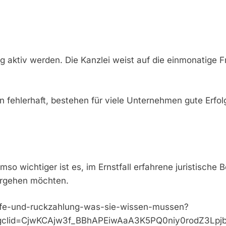
 aktiv werden. Die Kanzlei weist auf die einmonatige Fr
hlerhaft, bestehen für viele Unternehmen gute Erfolgs
wichtiger ist es, im Ernstfall erfahrene juristische B
vorgehen möchten.
hilfe-und-ruckzahlung-was-sie-wissen-mussen?
clid=CjwKCAjw3f_BBhAPEiwAaA3K5PQ0niy0rodZ3Lpj