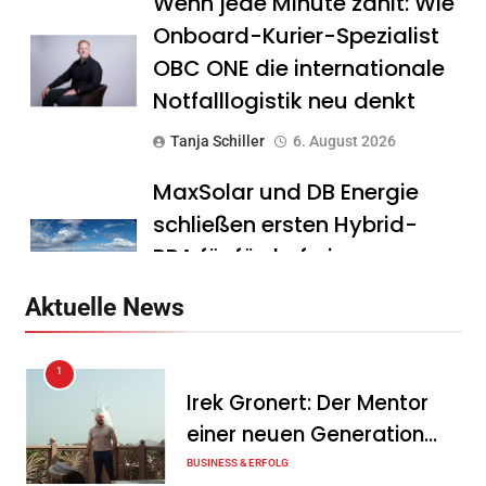
Wenn jede Minute zählt: Wie
Onboard-Kurier-Spezialist
OBC ONE die internationale
Notfalllogistik neu denkt
Tanja Schiller
6. August 2026
MaxSolar und DB Energie
schließen ersten Hybrid-
PPA für förderfreie
Anlagenkombination
Aktuelle News
Tanja Schiller
6. August 2026
1
KSB mit starkem
Irek Gronert: Der Mentor
Geschäftsverlauf im
einer neuen Generation
zweiten Quartal
von Unternehmern
BUSINESS & ERFOLG