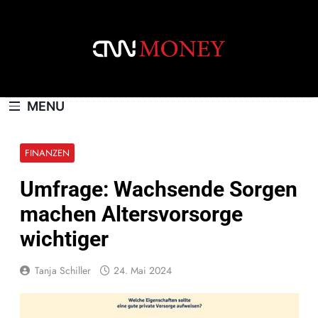
Skip
to
content
CNNMONEY.CH
MENU
FINANZEN
Umfrage: Wachsende Sorgen
machen Altersvorsorge
wichtiger
Tanja Schiller
24. Mai 2024