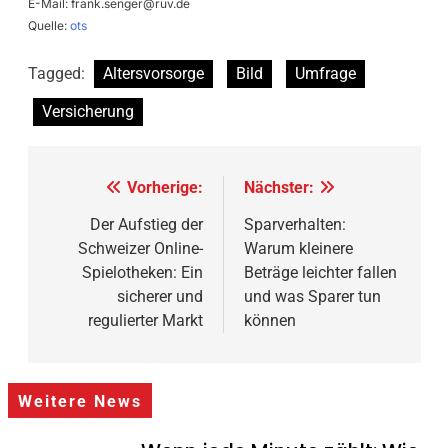
E-Mail:
frank.senger@ruv.de
Quelle:
ots
Tagged:
Altersvorsorge
Bild
Umfrage
Versicherung
Beitragsnavigation
Vorherige:
Nächster:
Der Aufstieg der
Sparverhalten:
Schweizer Online-
Warum kleinere
Spielotheken: Ein
Beträge leichter fallen
sicherer und
und was Sparer tun
regulierter Markt
können
Weitere News