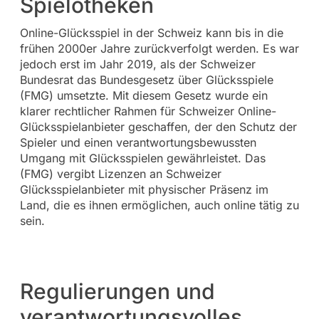
Spielotheken
Online-Glücksspiel in der Schweiz kann bis in die
frühen 2000er Jahre zurückverfolgt werden. Es war
jedoch erst im Jahr 2019, als der Schweizer
Bundesrat das Bundesgesetz über Glücksspiele
(FMG) umsetzte. Mit diesem Gesetz wurde ein
klarer rechtlicher Rahmen für Schweizer Online-
Glücksspielanbieter geschaffen, der den Schutz der
Spieler und einen verantwortungsbewussten
Umgang mit Glücksspielen gewährleistet. Das
(FMG) vergibt Lizenzen an Schweizer
Glücksspielanbieter mit physischer Präsenz im
Land, die es ihnen ermöglichen, auch online tätig zu
sein.
Regulierungen und
verantwortungsvolles