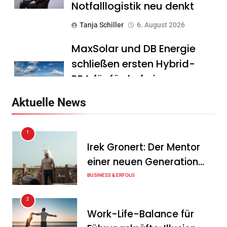
Notfalllogistik neu denkt
Tanja Schiller
6. August 2026
MaxSolar und DB Energie
schließen ersten Hybrid-
PPA für förderfreie
Anlagenkombination
Aktuelle News
Tanja Schiller
6. August 2026
1
KSB mit starkem
Irek Gronert: Der Mentor
Geschäftsverlauf im
einer neuen Generation
zweiten Quartal
von Unternehmern
BUSINESS & ERFOLG
Tanja Schiller
6. August 2026
2
Intersolar-Trend 2026:
Work-Life-Balance für
Warum Batteriespeicher