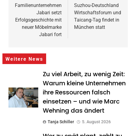
Familienunternehmen
Suzhou-Deutschland
Jabari setzt
Wirtschaftsforum und
Erfolgsgeschichte mit
Taicang-Tag findet in
neuer Möbelmarke
München statt
Jabari fort
Weitere News
Zu viel Arbeit, zu wenig Zeit:
Warum kleine Unternehmen
ihre Ressourcen falsch
einsetzen – und wie Marc
Wehning das ändert
Tanja Schiller
5. August 2026