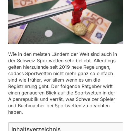
Wie in den meisten Ländern der Welt sind auch in
der Schweiz Sportwetten sehr beliebt. Allerdings
gelten hierzulande seit 2019 neue Regelungen,
sodass Sportwetten nicht mehr ganz so einfach
sind wie früher, vor allem wenn es um die
Registrierung geht. Der folgende Ratgeber wirft
einen genaueren Blick auf die Sportwetten in der
Alpenrepublik und verrät, was Schweizer Spieler
und Buchmacher bei Sportwetten zu beachten
haben.
Inhaltsverzeichnis