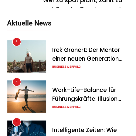
Wer zu spät plant, zahlt zu
viel: Sascha Drache verrät,
warum die Exit-Steuer für
Aktuelle News
Unternehmer schon Jahre
vor dem Verkauf
1
entschieden wird
Irek Gronert: Der Mentor
Tanja Schiller
5. August 2026
einer neuen Generation
von Unternehmern
BUSINESS & ERFOLG
ENERTRAG eröffnet neues
Ausbildungs- und
2
Schulungszentrum in
Work-Life-Balance für
Dauerthal
Führungskräfte: Illusion
oder echte Chance?
BUSINESS & ERFOLG
Tanja Schiller
5. August 2026
3
HWS Handwerks-Schmiede
Intelligente Zeiten: Wie
GmbH: Volle