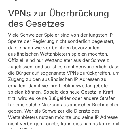
VPNs zur Überbrückung
des Gesetzes
Viele Schweizer Spieler sind von der jüngsten IP-
Sperre der Regierung nicht sonderlich begeistert,
da sie nach wie vor bei ihren bevorzugten
ausländischen Wettanbietern spielen möchten.
Offiziell sind nur Wettanbieter aus der Schweiz
zugelassen, und so ist es nicht verwunderlich, dass
die Bürger auf sogenannte VPNs zurückgreifen, um
Zugang zu den ausländischen IP-Adressen zu
erhalten, damit sie ihre Lieblingswettangebote
spielen können. Sobald das neue Gesetz in Kraft
tritt, wird es keine Bußgelder oder andere Strafen
für eine solche Nutzung ausländischer Buchmacher
geben. Wer als Schweizer die Dienste des
Wettanbieters nutzen möchte und seine IP-Adresse
nicht verbergen konnte, kann dies nun risikofrei mit