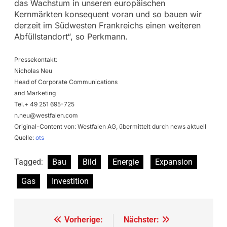
das Wachstum in unseren europäischen
Kernmärkten konsequent voran und so bauen wir
derzeit im Südwesten Frankreichs einen weiteren
Abfüllstandort“, so Perkmann.
Pressekontakt:
Nicholas Neu
Head of Corporate Communications
and Marketing
Tel.+ 49 251 695-725
n.neu@westfalen.com
Original-Content von: Westfalen AG, übermittelt durch news aktuell
Quelle:
ots
Tagged:
Bau
Bild
Energie
Expansion
Gas
Investition
Beitragsnavigation
Vorherige:
Nächster: