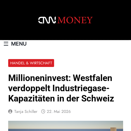
Skip
to
content
CNNMONEY.CH
MENU
HANDEL & WIRTSCHAFT
Millioneninvest: Westfalen
verdoppelt Industriegase-
Kapazitäten in der Schweiz
Tanja Schiller
22. Mai 2026