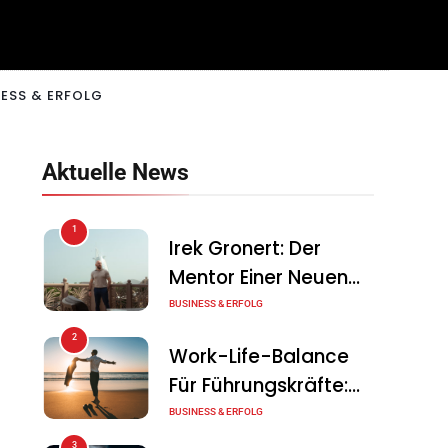
ESS & ERFOLG
Aktuelle News
1
Irek Gronert: Der
Mentor Einer Neuen
Generation Von
BUSINESS & ERFOLG
Unternehmern
2
Work-Life-Balance
Für Führungskräfte:
Illusion Oder Echte
BUSINESS & ERFOLG
Chance?
3