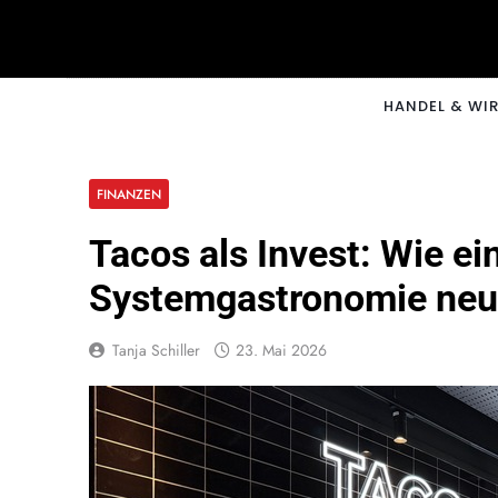
Skip
to
content
CNNM
HANDEL & WI
FINANZEN
Tacos als Invest: Wie e
Systemgastronomie neu
Tanja Schiller
23. Mai 2026