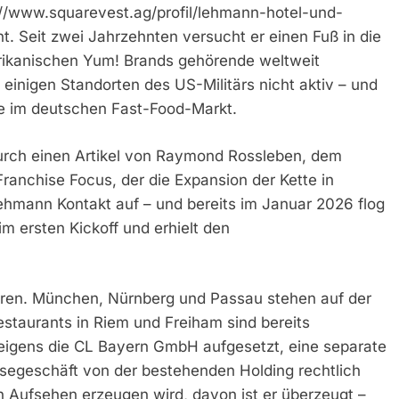
://www.squarevest.ag/profil/lehmann-hotel-und-
t. Seit zwei Jahrzehnten versucht er einen Fuß in die
rikanischen Yum! Brands gehörende weltweit
 einigen Standorten des US-Militärs nicht aktiv – und
ke im deutschen Fast-Food-Markt.
rch einen Artikel von Raymond Rossleben, dem
anchise Focus, der die Expansion der Kette in
hmann Kontakt auf – und bereits im Januar 2026 flog
m ersten Kickoff und erhielt den
ahren. München, Nürnberg und Passau stehen auf der
Restaurants in Riem und Freiham sind bereits
eigens die CL Bayern GmbH aufgesetzt, eine separate
isegeschäft von der bestehenden Holding rechtlich
rn Aufsehen erzeugen wird, davon ist er überzeugt –