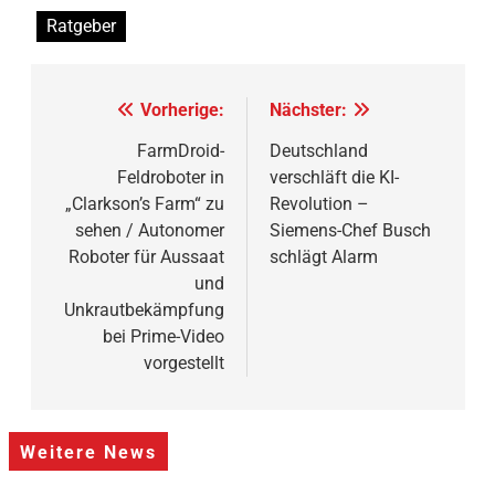
Ratgeber
Beitragsnavigation
Vorherige:
Nächster:
FarmDroid-
Deutschland
Feldroboter in
verschläft die KI-
„Clarkson’s Farm“ zu
Revolution –
sehen / Autonomer
Siemens-Chef Busch
Roboter für Aussaat
schlägt Alarm
und
Unkrautbekämpfung
bei Prime-Video
vorgestellt
Weitere News