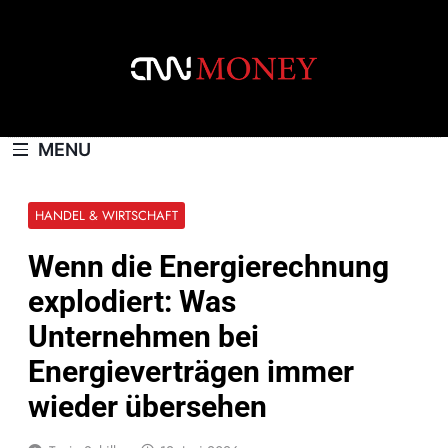
Skip
to
content
CNNMONEY.CH
MENU
HANDEL & WIRTSCHAFT
Wenn die Energierechnung
explodiert: Was
Unternehmen bei
Energieverträgen immer
wieder übersehen