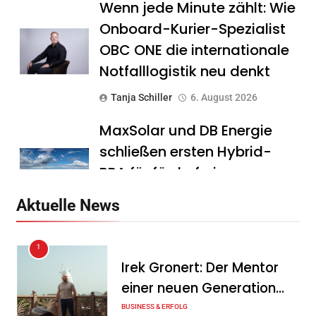
Wenn jede Minute zählt: Wie
Onboard-Kurier-Spezialist
OBC ONE die internationale
Notfalllogistik neu denkt
Tanja Schiller
6. August 2026
MaxSolar und DB Energie
schließen ersten Hybrid-
PPA für förderfreie
Anlagenkombination
Aktuelle News
Tanja Schiller
6. August 2026
1
KSB mit starkem
Irek Gronert: Der Mentor
Geschäftsverlauf im
einer neuen Generation
zweiten Quartal
von Unternehmern
BUSINESS & ERFOLG