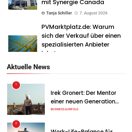
mit Synergie Canada
Tanja Schiller
7. August 2026
PVMarktplatz.de: Warum
sich der Verkauf über einen
spezialisierten Anbieter
lohnt
Tanja Schiller
7. August 2026
Aktuelle News
HS Führungscoaching:
1
Warum ein
Irek Gronert: Der Mentor
Mitarbeitergespräch pro
einer neuen Generation
Jahr nichts verändert – und
von Unternehmern
BUSINESS & ERFOLG
was stattdessen
Verbindlichkeit schafft
2
Work-Life-Balance für