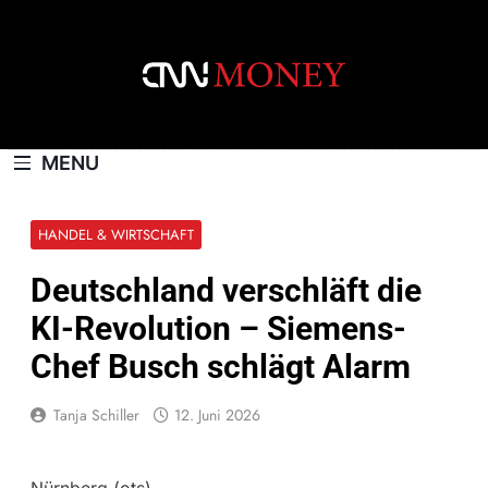
Skip
to
content
CNNMONEY.CH
MENU
HANDEL & WIRTSCHAFT
Deutschland verschläft die
KI-Revolution – Siemens-
Chef Busch schlägt Alarm
Tanja Schiller
12. Juni 2026
Nürnberg (ots) –