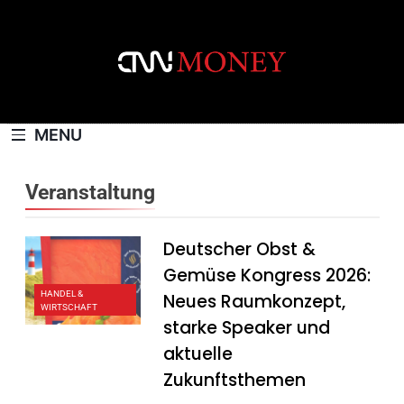
Skip
to
content
CNNMONEY.CH
MENU
Veranstaltung
Deutscher Obst &
Gemüse Kongress 2026:
HANDEL &
Neues Raumkonzept,
WIRTSCHAFT
starke Speaker und
aktuelle
Zukunftsthemen