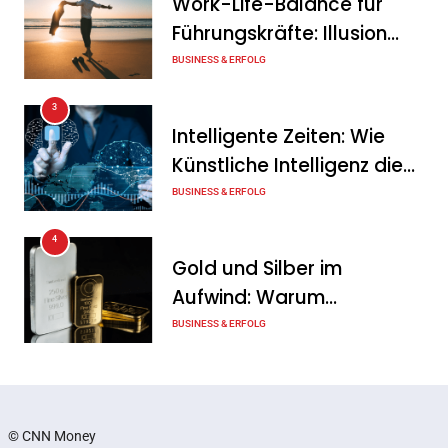
Work-Life-Balance für
Führungskräfte: Illusion
oder echte Chance?
BUSINESS & ERFOLG
3
Intelligente Zeiten: Wie
Künstliche Intelligenz die
Geschäftswelt verändert
BUSINESS & ERFOLG
4
Gold und Silber im
Aufwind: Warum
Edelmetalle als sicherer
BUSINESS & ERFOLG
Hafen zurück sind
5
Erfolgreich verhandeln:
Techniken, die jeder
© CNN Money