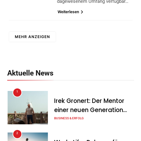
dagewesenem Umfang verfügbar…
Weiterlesen
MEHR ANZEIGEN
Aktuelle News
1
Irek Gronert: Der Mentor
einer neuen Generation
von Unternehmern
BUSINESS & ERFOLG
2