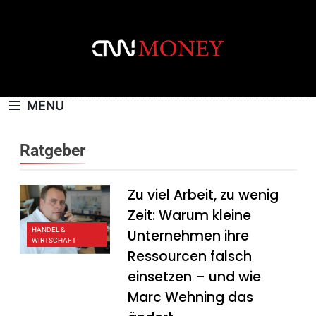
Skip
to
content
CNNMONEY.CH
MENU
Ratgeber
Zu viel Arbeit, zu wenig
Zeit: Warum kleine
HANDEL &
Unternehmen ihre
WIRTSCHAFT
Ressourcen falsch
einsetzen – und wie
Marc Wehning das