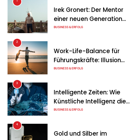
1
Irek Gronert: Der Mentor
einer neuen Generation
von Unternehmern
BUSINESS & ERFOLG
2
Work-Life-Balance für
Führungskräfte: Illusion
oder echte Chance?
BUSINESS & ERFOLG
3
Intelligente Zeiten: Wie
Künstliche Intelligenz die
Geschäftswelt verändert
BUSINESS & ERFOLG
4
Gold und Silber im