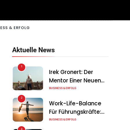
ESS & ERFOLG
Aktuelle News
1
Irek Gronert: Der
Mentor Einer Neuen
Generation Von
BUSINESS & ERFOLG
Unternehmern
2
Work-Life-Balance
Für Führungskräfte:
Illusion Oder Echte
BUSINESS & ERFOLG
Chance?
3