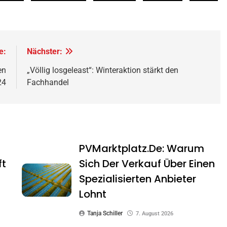
e:
Nächster:
en
„Völlig losgeleast“: Winteraktion stärkt den
24
Fachhandel
PVMarktplatz.de: Warum
ft
Sich Der Verkauf Über Einen
Spezialisierten Anbieter
Lohnt
Tanja Schiller
7. August 2026