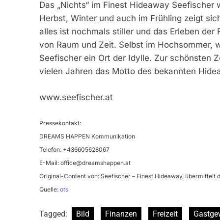
Das „Nichts“ im Finest Hideaway Seefischer 
Herbst, Winter und auch im Frühling zeigt si
alles ist nochmals stiller und das Erleben de
von Raum und Zeit. Selbst im Hochsommer, wen
Seefischer ein Ort der Idylle. Zur schönsten Z
vielen Jahren das Motto des bekannten Hide
www.seefischer.at
Pressekontakt:
DREAMS HAPPEN Kommunikation
Telefon: +436605628067
E-Mail:
office@dreamshappen.at
Original-Content von: Seefischer – Finest Hideaway, übermittelt 
Quelle:
ots
Tagged:
Bild
Finanzen
Freizeit
Gastge