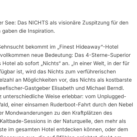
er See: Das NICHTS als visionäre Zuspitzung für den
gaben die Inspiration.
e Sehnsucht bekommt im „Finest Hideaway“-Hotel
ne vollkommen neue Bedeutung: Das 4-Sterne-Superior
Hotel ab sofort „Nichts“ an. „In einer Welt, in der für
rfügbar ist, wird das Nichts zum verführerischen
elzahl an Möglichkeiten vor, das Nichts als kostbarste
Seefischer-Gastgeber Elisabeth und Michael Berndl.
nz unterschiedliche Weise erlebbar: vom Unplugged-
Wald, einer einsamen Ruderboot-Fahrt durch den Nebel
er Mondwanderungen zu den Kraftplätzen des
Kaltbade-Sessions in der Naturquelle, den mehr als
ste im gesamten Hotel entdecken können, oder dem