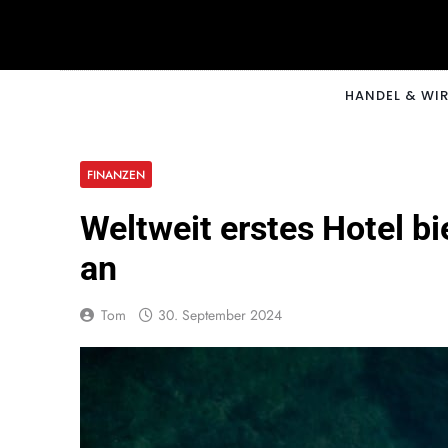
Skip
to
content
CNNM
HANDEL & WI
FINANZEN
Weltweit erstes Hotel b
an
Tom
30. September 2024