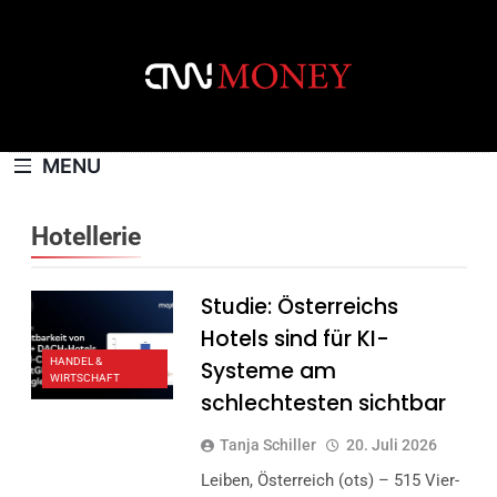
Skip
to
content
CNNMONEY.CH
MENU
Hotellerie
Studie: Österreichs
Hotels sind für KI-
HANDEL &
Systeme am
WIRTSCHAFT
schlechtesten sichtbar
Tanja Schiller
20. Juli 2026
Leiben, Österreich (ots) – 515 Vier-