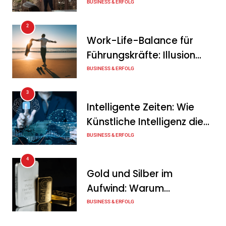
von Unternehmern
BUSINESS & ERFOLG
2
Work-Life-Balance für
Führungskräfte: Illusion
oder echte Chance?
BUSINESS & ERFOLG
3
Intelligente Zeiten: Wie
Künstliche Intelligenz die
Geschäftswelt verändert
BUSINESS & ERFOLG
4
Gold und Silber im
Aufwind: Warum
Edelmetalle als sicherer
BUSINESS & ERFOLG
Hafen zurück sind
5