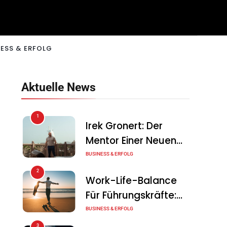
ESS & ERFOLG
Aktuelle News
1
Irek Gronert: Der
Mentor Einer Neuen
Generation Von
BUSINESS & ERFOLG
Unternehmern
2
Work-Life-Balance
Für Führungskräfte:
Illusion Oder Echte
BUSINESS & ERFOLG
Chance?
3