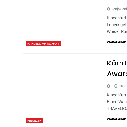
Tanja Schi
Klagenfur
Lebensgef
Wieder Ru
Weiterlesen
HANDEL & WIRTSCHAFT
Kärnt
Awar
10. O
Klagenfurt
Einen Wan
TRAVELBO
Weiterlesen
FINANZEN