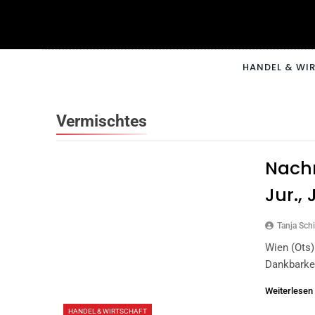
Skip
to
content
CNNM
HANDEL & WI
Vermischtes
Nachr
Jur.,
Tanja Schi
Wien (ots)
Dankbarke
Weiterlesen
HANDEL & WIRTSCHAFT