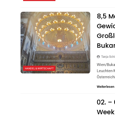
8,5 M
Gewic
Großl
Bukar
Tanja Schi
Wien/Bukar
HANDEL & WIRTSCHAFT
Leuchten-
Österreic
Weiterlesen
02. –
Week 