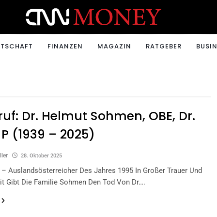
ONEY.CH
RTSCHAFT
FINANZEN
MAGAZIN
RATGEBER
BUSIN
uf: Dr. Helmut Sohmen, OBE, Dr.
 JP (1939 – 2025)
ller
28. Oktober 2025
 – Auslandsösterreicher Des Jahres 1995 In Großer Trauer Und
it Gibt Die Familie Sohmen Den Tod Von Dr….