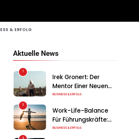
ESS & ERFOLG
Aktuelle News
1
Irek Gronert: Der
Mentor Einer Neuen
Generation Von
BUSINESS & ERFOLG
Unternehmern
2
Work-Life-Balance
Für Führungskräfte:
Illusion Oder Echte
BUSINESS & ERFOLG
Chance?
3