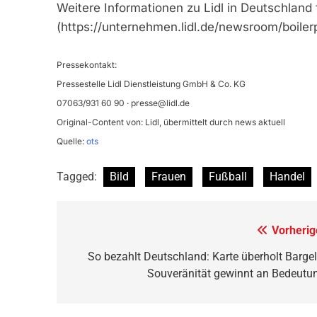
Weitere Informationen zu Lidl in Deutschland 
(https://unternehmen.lidl.de/newsroom/boilerp
Pressekontakt:
Pressestelle Lidl Dienstleistung GmbH & Co. KG
07063/931 60 90 ·
presse@lidl.de
Original-Content von: Lidl, übermittelt durch news aktuell
Quelle:
ots
Tagged:
Bild
Frauen
Fußball
Handel
Beitragsnavigation
Vorherig
So bezahlt Deutschland: Karte überholt Bargel
Souveränität gewinnt an Bedeutu