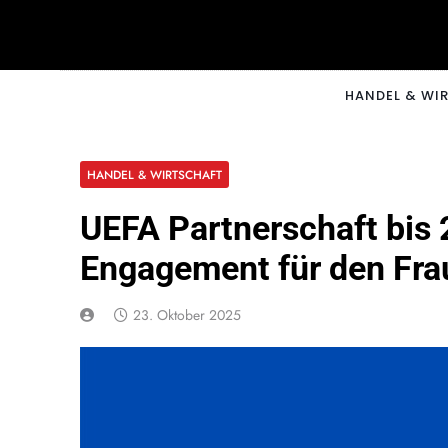
Skip
to
content
CNNM
HANDEL & WI
HANDEL & WIRTSCHAFT
UEFA Partnerschaft bis 2
Engagement für den Fra
23. Oktober 2025