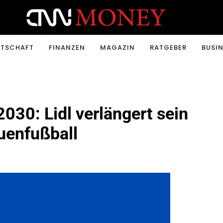
ONEY.CH
RTSCHAFT
FINANZEN
MAGAZIN
RATGEBER
BUSIN
030: Lidl verlängert sein
uenfußball