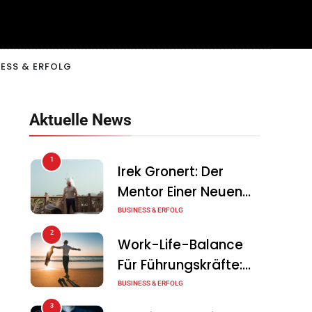
ESS & ERFOLG
Aktuelle News
1
Irek Gronert: Der
Mentor Einer Neuen
Generation Von
BUSINESS & ERFOLG
Unternehmern
2
Work-Life-Balance
Für Führungskräfte:
Illusion Oder Echte
BUSINESS & ERFOLG
Chance?
3