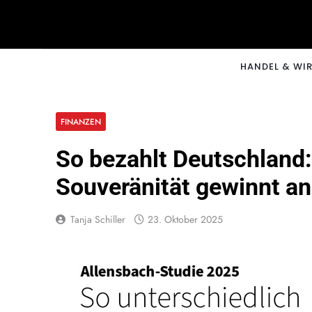
Skip
to
content
CNNM
HANDEL & WI
FINANZEN
So bezahlt Deutschland:
Souveränität gewinnt a
Tanja Schiller
23. Oktober 2025