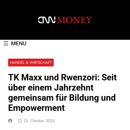
Skip
to
content
CNNMONEY.CH
MENU
HANDEL & WIRTSCHAFT
TK Maxx und Rwenzori: Seit
über einem Jahrzehnt
gemeinsam für Bildung und
Empowerment
23. Oktober 2025