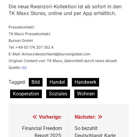
Die neue Rwenzori-Kollektion ist ab sofort in den
TK Maxx Stores, online und per App erhältlich.
Pressekontakt:
TK Maxx Pressekontakt
Burson GmbH
Tel: +49 (0) 174 207 352 4
E-Mail:
tkmaxxdeutschland@bursonglobal.com
Original-Content von: TK Maxx, übermittelt durch news aktuell
Quelle:
ots
Tagged:
Bild
Handel
Handwerk
Kooperation
Soziales
Wohnen
Beitragsnavigation
Vorherige:
Nächster:
Financial Freedom
So bezahlt
Report 2025:
Deutschland: Karte