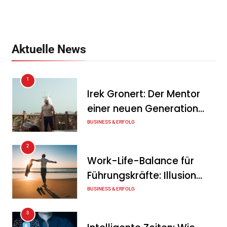
Aktuelle News
1
Irek Gronert: Der Mentor
einer neuen Generation
von Unternehmern
BUSINESS & ERFOLG
2
Work-Life-Balance für
Führungskräfte: Illusion
oder echte Chance?
BUSINESS & ERFOLG
3