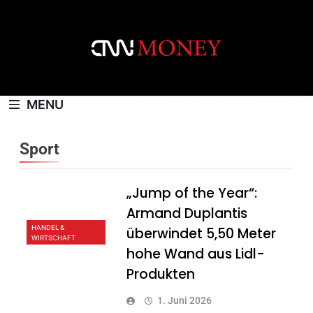
Skip
to
content
CNNMONEY.CH
MENU
Sport
„Jump of the Year“:
Armand Duplantis
HANDEL &
überwindet 5,50 Meter
WIRTSCHAFT
hohe Wand aus Lidl-
Produkten
1. Juni 2026