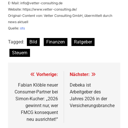
E-Mail:
info@vetter-consulting.de
Website: https://www.vetter-consulting.de/
Original-Content von: Vetter Consulting GmbH, übermittelt durch
news aktuell
Quelle:
ots
Tagged:
Bild
Finanzen
Ratgeber
Steuern
Beitragsnavigation
Vorherige:
Nächster:
Fabian Klöble neuer
Debeka ist
Consumer-Partner bei
Arbeitgeber des
Simon-Kucher: „2026
Jahres 2026 in der
gewinnt nur, wer
Versicherungsbranche
FMCG konsequent
neu ausrichtet!“