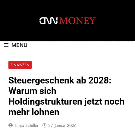
Skip
to
content
CNNMONEY.CH
MENU
FINANZEN
Steuergeschenk ab 2028:
Warum sich
Holdingstrukturen jetzt noch
mehr lohnen
Tanja Schiller
27. Januar 2026