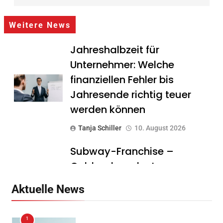
Weitere News
Jahreshalbzeit für
Unternehmer: Welche
finanziellen Fehler bis
Jahresende richtig teuer
werden können
Tanja Schiller
10. August 2026
Subway-Franchise –
Goldgrube oder teurer
Traum? Was Gründer vor
Aktuelle News
dem Einstieg wissen sollten
Tanja Schiller
10. August 2026
1