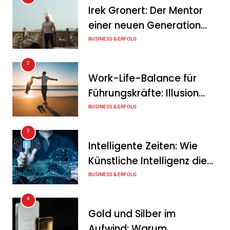
Irek Gronert: Der Mentor
DeutschlandGPT führt
einer neuen Generation
§203-konformen Modus für
von Unternehmern
BUSINESS & ERFOLG
Ärzte, Anwälte und
Steuerberater ein
2
Work-Life-Balance für
Tanja Schiller
10. August 2026
Führungskräfte: Illusion
Herausragende
oder echte Chance?
BUSINESS & ERFOLG
Finanzbildung 2026: Diese
3
Banken überzeugen im Test
Intelligente Zeiten: Wie
Tanja Schiller
10. August 2026
Künstliche Intelligenz die
Geschäftswelt verändert
BUSINESS & ERFOLG
4
Gold und Silber im
Aufwind: Warum