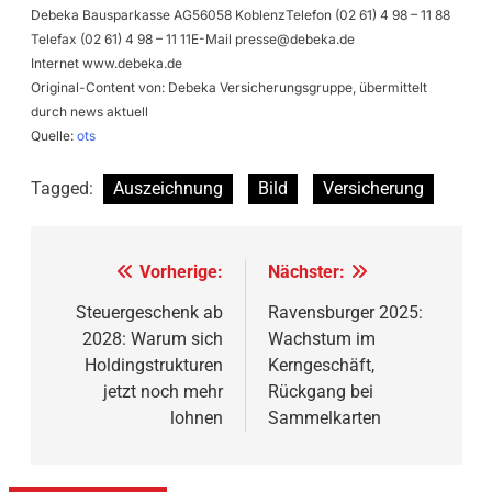
Debeka Bausparkasse AG56058 KoblenzTelefon (02 61) 4 98 – 11 88
Telefax (02 61) 4 98 – 11 11E-Mail
presse@debeka.de
Internet www.debeka.de
Original-Content von: Debeka Versicherungsgruppe, übermittelt
durch news aktuell
Quelle:
ots
Tagged:
Auszeichnung
Bild
Versicherung
Beitragsnavigation
Vorherige:
Nächster:
Steuergeschenk ab
Ravensburger 2025:
2028: Warum sich
Wachstum im
Holdingstrukturen
Kerngeschäft,
jetzt noch mehr
Rückgang bei
lohnen
Sammelkarten