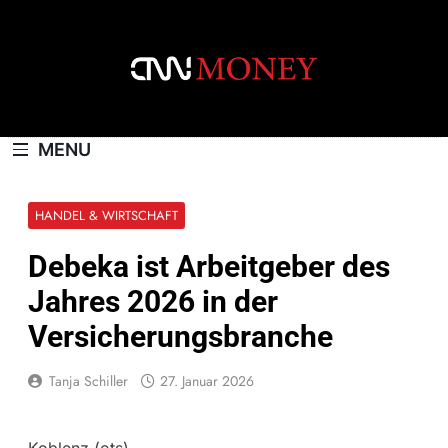
Skip
to
content
CNNMONEY.CH
MENU
HANDEL & WIRTSCHAFT
Debeka ist Arbeitgeber des
Jahres 2026 in der
Versicherungsbranche
Tanja Schiller
27. Januar 2026
Koblenz (ots) –