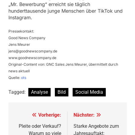
„Mr. Bewerbung“ erreicht sie täglich
hunderttausende junge Menschen über TikTok und
Instagram.
Pressekontakt:
Good News Company
Jens Meurer
jens@goodnewscompany.de
www.goodnewscompany.de
Original-Content von: GNC Sales Jens Meurer, übermittelt durch
news aktuell
Quelle:
ots
Tagged:
Analyse
Bild
Social Media
Beitragsnavigation
Vorherige:
Nächster:
Pleite oder Verkauf?
Starke Angebote zum
Warum so viele
Jahresauftakt: