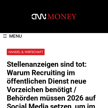
Skip
to
content
CNNMONEY.CH
MENU
HANDEL & WIRTSCHAFT
Stellenanzeigen sind tot:
Warum Recruiting im
öffentlichen Dienst neue
Vorzeichen benötigt /
Behörden müssen 2026 auf
Social Media setzen, um im