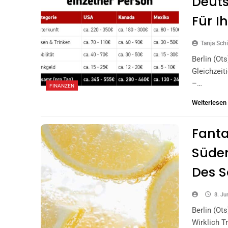
Deuts
Für 
Tanja Schi
Berlin (ot
Gleichzeit
–…
FINANZEN
Weiterlesen
Fanta
Süden
Des S
8. Ju
Berlin (ot
Wirklich T