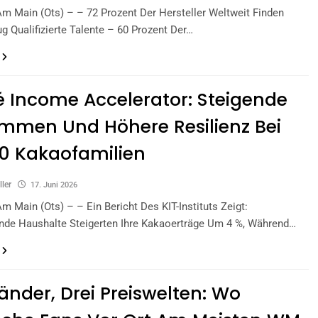
Am Main (ots) – – 72 Prozent Der Hersteller Weltweit Finden
g Qualifizierte Talente – 60 Prozent Der…
é Income Accelerator: Steigende
mmen Und Höhere Resilienz Bei
0 Kakaofamilien
ller
17. Juni 2026
Am Main (ots) – – Ein Bericht Des KIT-Instituts Zeigt:
nde Haushalte Steigerten Ihre Kakaoerträge Um 4 %, Während…
Länder, Drei Preiswelten: Wo