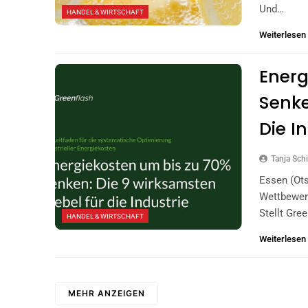
Und…
HANDEL & WIRTSCHAFT
Weiterlesen
Energ
Senke
Die I
Tanja Schi
Essen (ots
Wettbewer
Stellt Gre
HANDEL & WIRTSCHAFT
Weiterlesen
MEHR ANZEIGEN