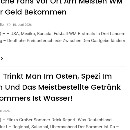
che Fans Vor Ort Am Meisten WM
Ihr Geld Bekommen
ller
10. Juni 2026
s) – – USA, Mexiko, Kanada: Fußball-WM Erstmals In Drei Ländern
ig – Deutliche Preisunterschiede Zwischen Den Gastgeberländern
 Trinkt Man Im Osten, Spezi Im
 Und Das Meistbestellte Getränk
ommers Ist Wasser!
ni 2026
s) – Flinks Großer Sommer-Drink-Report: Was Deutschland
rinkt – Regional, Saisonal, Überraschend Der Sommer Ist Da –