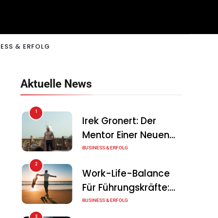
ESS & ERFOLG
Aktuelle News
1
Irek Gronert: Der
Mentor Einer Neuen
Generation Von
BUSINESS & ERFOLG
Unternehmern
2
Work-Life-Balance
Für Führungskräfte:
Illusion Oder Echte
BUSINESS & ERFOLG
Chance?
3