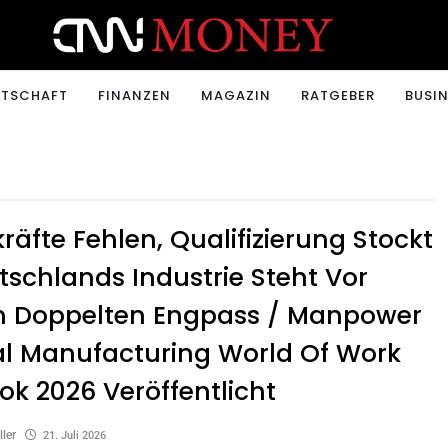
ONEY.CH
RTSCHAFT
FINANZEN
MAGAZIN
RATGEBER
BUSIN
räfte Fehlen, Qualifizierung Stockt
tschlands Industrie Steht Vor
m Doppelten Engpass / Manpower
l Manufacturing World Of Work
ok 2026 Veröffentlicht
ller
21. Juli 2026