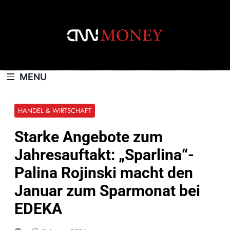
Skip
to
content
CNNMONEY.CH
MENU
HANDEL & WIRTSCHAFT
Starke Angebote zum
Jahresauftakt: „Sparlina“-
Palina Rojinski macht den
Januar zum Sparmonat bei
EDEKA