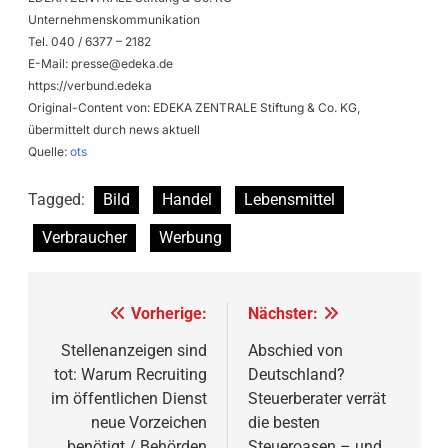
Unternehmenskommunikation
Tel. 040 / 6377 – 2182
E-Mail:
presse@edeka.de
https://verbund.edeka
Original-Content von: EDEKA ZENTRALE Stiftung & Co. KG,
übermittelt durch news aktuell
Quelle:
ots
Tagged:
Bild
Handel
Lebensmittel
Verbraucher
Werbung
Beitragsnavigation
Vorherige:
Nächster:
Stellenanzeigen sind
Abschied von
tot: Warum Recruiting
Deutschland?
im öffentlichen Dienst
Steuerberater verrät
neue Vorzeichen
die besten
benötigt / Behörden
Steueroasen – und,