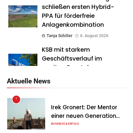
schließen ersten Hybrid-
PPA für förderfreie
Anlagenkombination
Tanja Schiller
6. August 2026
KSB mit starkem
Geschäftsverlauf im
zweiten Quartal
Tanja Schiller
6. August 2026
Aktuelle News
Intersolar-Trend 2026:
1
Warum Batteriespeicher
Irek Gronert: Der Mentor
zum wichtigsten Baustein
einer neuen Generation
der Energiewende werden
von Unternehmern
BUSINESS & ERFOLG
Tanja Schiller
6. August 2026