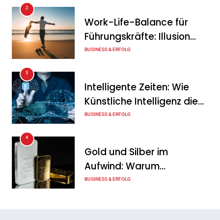
2
Ohne Daten keine
Work-Life-Balance für
Verteidigungsfähigkeit:
Führungskräfte: Illusion
Deutsche
oder echte Chance?
BUSINESS & ERFOLG
Rüstungsindustrie investiert
3
zunächst in ihr digitales
Intelligente Zeiten: Wie
Fundament
Künstliche Intelligenz die
Tanja Schiller
6. August 2026
Geschäftswelt verändert
BUSINESS & ERFOLG
4
Gold und Silber im
Aufwind: Warum
Edelmetalle als sicherer
BUSINESS & ERFOLG
Hafen zurück sind
5
Erfolgreich verhandeln: