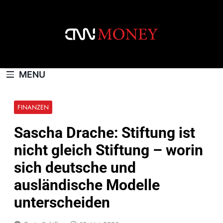
Skip
to
content
CNNMONEY.CH
MENU
FINANZEN
Sascha Drache: Stiftung ist
nicht gleich Stiftung – worin
sich deutsche und
ausländische Modelle
unterscheiden