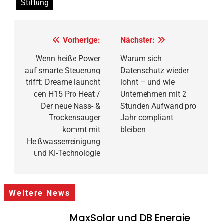
Stiftung
Beitragsnavigation
Vorherige:
Nächster:
Wenn heiße Power
Warum sich
auf smarte Steuerung
Datenschutz wieder
trifft: Dreame launcht
lohnt – und wie
den H15 Pro Heat /
Unternehmen mit 2
Der neue Nass- &
Stunden Aufwand pro
Trockensauger
Jahr compliant
kommt mit
bleiben
Heißwasserreinigung
und KI-Technologie
Weitere News
MaxSolar und DB Energie