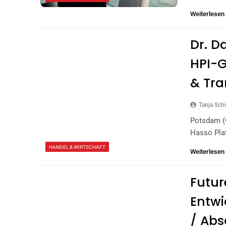
Weiterlesen
Dr. D
HPI-G
& Tra
Tanja Schi
Potsdam (o
Hasso Pla
HANDEL & WIRTSCHAFT
Weiterlesen
Futur
Entwi
/ Abs