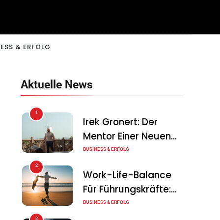
ESS & ERFOLG
Aktuelle News
1
Irek Gronert: Der
Mentor Einer Neuen
Generation Von
BUSINESS & ERFOLG
Unternehmern
2
Work-Life-Balance
Für Führungskräfte:
Illusion Oder Echte
BUSINESS & ERFOLG
Chance?
3