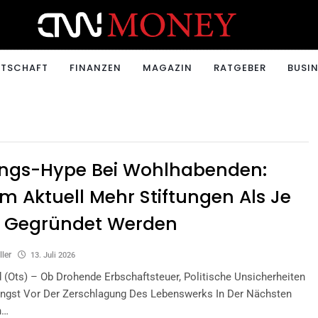
ONEY.CH
RTSCHAFT
FINANZEN
MAGAZIN
RATGEBER
BUSIN
ungs-Hype Bei Wohlhabenden:
 Aktuell Mehr Stiftungen Als Je
r Gegründet Werden
ller
13. Juli 2026
 (ots) – Ob Drohende Erbschaftsteuer, Politische Unsicherheiten
Angst Vor Der Zerschlagung Des Lebenswerks In Der Nächsten
n…