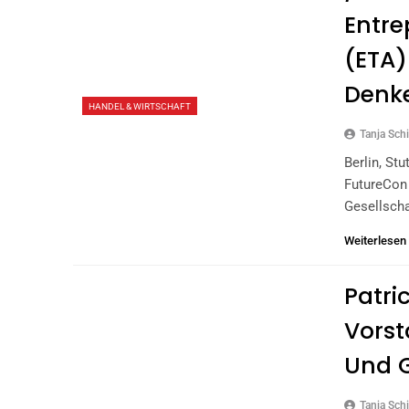
Entre
(ETA
Denke
HANDEL & WIRTSCHAFT
Tanja Schi
Berlin, St
FutureCon 
Gesellscha
Weiterlesen
Patri
Vorst
Und G
Tanja Schi