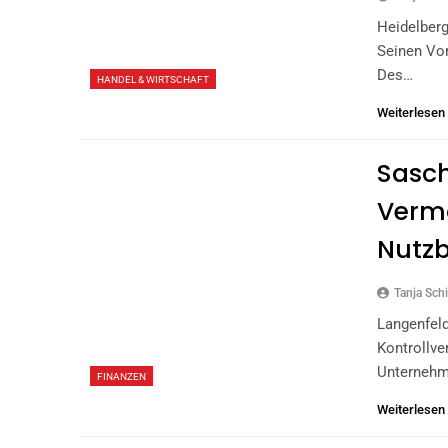
Heidelberg
Seinen Vo
Des…
HANDEL & WIRTSCHAFT
Weiterlesen
Sasch
Vermö
Nutzb
Tanja Schi
Langenfeld
Kontrollve
Unternehm
FINANZEN
Weiterlesen