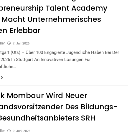
preneurship Talent Academy
) Macht Unternehmerisches
n Erlebbar
ller
7. Juli 2026
uttgart (ots) – Über 100 Engagierte Jugendliche Haben Bei Der
2026 In Stuttgart An Innovativen Lösungen Für
ftliche…
ck Mombaur Wird Neuer
andsvorsitzender Des Bildungs-
esundheitsanbieters SRH
ller
9. Juni 2026