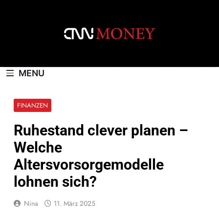
Skip
to
content
CNNMONEY.CH
MENU
FINANZEN
Ruhestand clever planen –
Welche
Altersvorsorgemodelle
lohnen sich?
Nina
11. März 2025