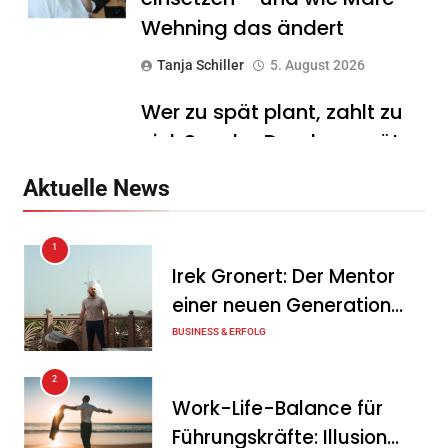
Wehning das ändert
Tanja Schiller
5. August 2026
Wer zu spät plant, zahlt zu
viel: Sascha Drache verrät,
warum die Exit-Steuer für
Aktuelle News
Unternehmer schon Jahre
vor dem Verkauf
1
entschieden wird
Irek Gronert: Der Mentor
Tanja Schiller
5. August 2026
einer neuen Generation
von Unternehmern
BUSINESS & ERFOLG
ENERTRAG eröffnet neues
Ausbildungs- und
2
Schulungszentrum in
Work-Life-Balance für
Dauerthal
Führungskräfte: Illusion