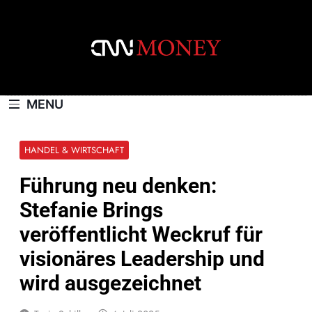
Skip
to
content
CNNMONEY.CH
MENU
HANDEL & WIRTSCHAFT
Führung neu denken:
Stefanie Brings
veröffentlicht Weckruf für
visionäres Leadership und
wird ausgezeichnet