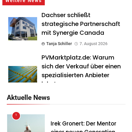
Weitere News
Dachser schließt
strategische Partnerschaft
mit Synergie Canada
Tanja Schiller
7. August 2026
PVMarktplatz.de: Warum
sich der Verkauf über einen
spezialisierten Anbieter
lohnt
Tanja Schiller
7. August 2026
Aktuelle News
HS Führungscoaching:
1
Warum ein
Irek Gronert: Der Mentor
Mitarbeitergespräch pro