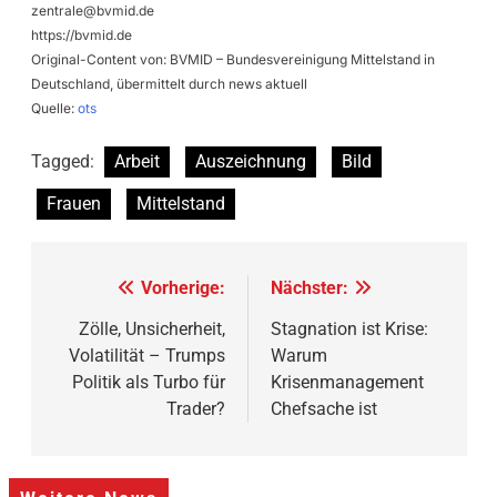
zentrale@bvmid.de
https://bvmid.de
Original-Content von: BVMID – Bundesvereinigung Mittelstand in
Deutschland, übermittelt durch news aktuell
Quelle:
ots
Tagged:
Arbeit
Auszeichnung
Bild
Frauen
Mittelstand
Beitragsnavigation
Vorherige:
Nächster:
Zölle, Unsicherheit,
Stagnation ist Krise:
Volatilität – Trumps
Warum
Politik als Turbo für
Krisenmanagement
Trader?
Chefsache ist