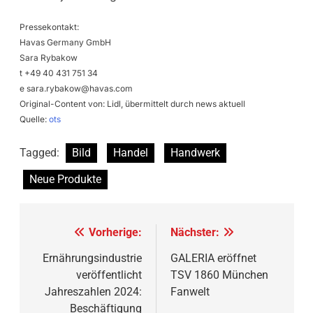
Pressekontakt:
Havas Germany GmbH
Sara Rybakow
t +49 40 431 751 34
e
sara.rybakow@havas.com
Original-Content von: Lidl, übermittelt durch news aktuell
Quelle:
ots
Tagged:
Bild
Handel
Handwerk
Neue Produkte
Beitragsnavigation
Vorherige:
Nächster:
Ernährungsindustrie
GALERIA eröffnet
veröffentlicht
TSV 1860 München
Jahreszahlen 2024:
Fanwelt
Beschäftigung