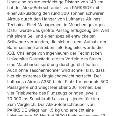
Über eine rekordverdächtige Distanz von 143 cm
hat der Akku-Bohrschrauber von PARKSIDE mit
einer Akkuladung den rund 300 Tonnen schweren
Airbus durch den Hangar von Lufthansa Airlines
Technical Fleet Management in München gezogen.
Dafür wurde das größte Passagierflugzeug der Welt
mit einem Seil und einer speziell entwickelten
Seilwinde verbunden, die sich mit dem Aufsatz der
Bohrmaschine antreiben ließ. Begleitet wurde die
XXL-Challenge von Ingenieuren der Technischen
Universität Darmstadt, die im Vorfeld des Stunts
eine Machbarkeitsprüfung durchgeführt hatten.
Auch ohne Taschenrechner wird schnell klar, dass
hier ein extremes Ungleichgewicht herrscht: Der
Lufthansa Airbus A380 bietet Platz für mehr als 500
Passagiere und wiegt leer über 300 Tonnen. Die
vier Triebwerke des Flugzeugs bringen jeweils
70.000 lbs Schubkraft Leistung – jedes für sich.
Zum Vergleich: Der Akku-Bohrschrauber von
PARKSIDE wiegt nur 1,5 kg und erreicht eine
Leistung von 80 Nm bei 1500 U/min mit seinem 12