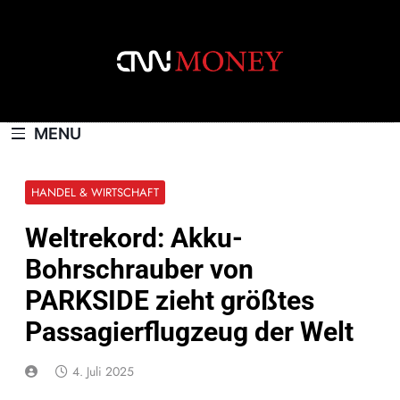
Skip
to
content
CNNMONEY.CH
MENU
HANDEL & WIRTSCHAFT
Weltrekord: Akku-
Bohrschrauber von
PARKSIDE zieht größtes
Passagierflugzeug der Welt
4. Juli 2025