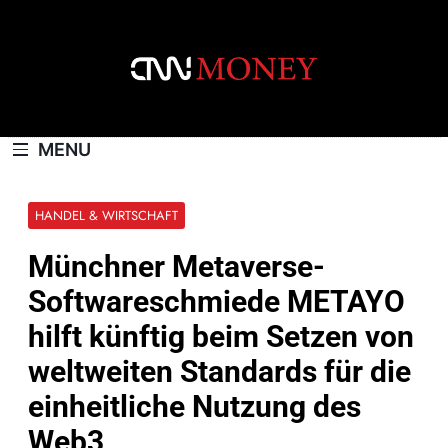
Skip
to
content
CNNMONEY.CH
MENU
HANDEL & WIRTSCHAFT
Münchner Metaverse-
Softwareschmiede METAYO
hilft künftig beim Setzen von
weltweiten Standards für die
einheitliche Nutzung des
Web3