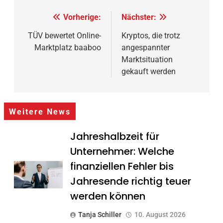
Beitragsnavigation
Vorherige:
Nächster:
TÜV bewertet Online-
Kryptos, die trotz
Marktplatz baaboo
angespannter
Marktsituation
gekauft werden
Weitere News
Jahreshalbzeit für
Unternehmer: Welche
finanziellen Fehler bis
Jahresende richtig teuer
werden können
Tanja Schiller
10. August 2026