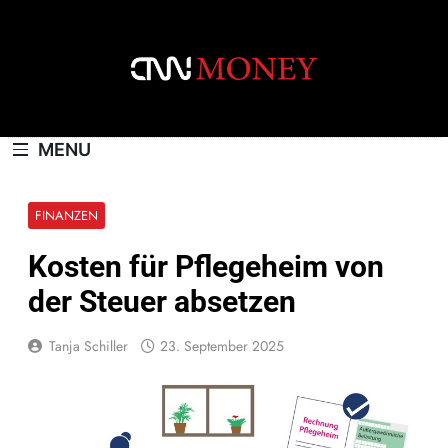
Skip
to
content
CNNMONEY.CH
MENU
FINANZEN
Kosten für Pflegeheim von
der Steuer absetzen
Tanja Schiller
23. September 2025