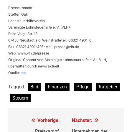
Pressekontakt:
Steffen Gall
Lohnsteuerhilfeverein
Vereinigte Lohnsteuerhilfe e. V. (VLH)
Fritz-Voigt-Str. 13
67433 Neustadt a.d. WeinstraßeTel.: 06321 4901-0
Fax: 06321 4901-49E-Mail:
presse@vlh.de
Web: www.vlh.de/presse
Original-Content von: Vereinigte Lohnsteuerhilfe e.V. – VLH,
übermittelt durch news aktuell
Quelle:
ots
Tagged:
Bild
Finanzen
Pflege
Ratgeber
Steuern
Beitragsnavigation
Vorherige:
Nächster:
Preiskampf,
Unternehmen der