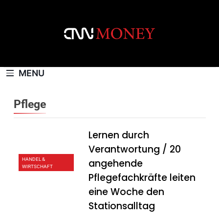
Skip
to
content
CNNMONEY.CH
MENU
Pflege
Lernen durch
Verantwortung / 20
HANDEL &
angehende
WIRTSCHAFT
Pflegefachkräfte leiten
eine Woche den
Stationsalltag