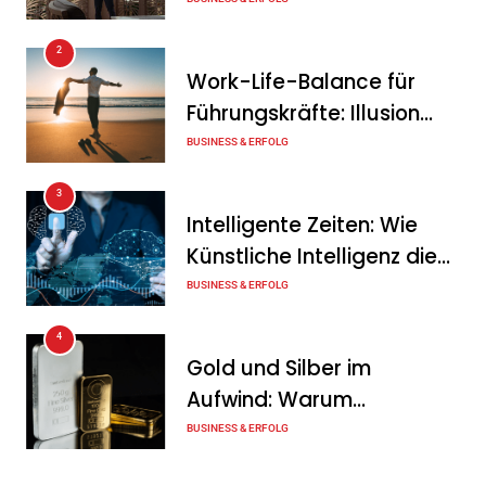
von Unternehmern
2
Work-Life-Balance für
Führungskräfte: Illusion
oder echte Chance?
BUSINESS & ERFOLG
3
Intelligente Zeiten: Wie
Künstliche Intelligenz die
Geschäftswelt verändert
BUSINESS & ERFOLG
4
Gold und Silber im
Aufwind: Warum
Edelmetalle als sicherer
BUSINESS & ERFOLG
Hafen zurück sind
5