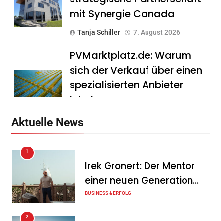
mit Synergie Canada
Tanja Schiller
7. August 2026
PVMarktplatz.de: Warum
sich der Verkauf über einen
spezialisierten Anbieter
lohnt
Tanja Schiller
7. August 2026
Aktuelle News
HS Führungscoaching:
1
Warum ein
Irek Gronert: Der Mentor
Mitarbeitergespräch pro
einer neuen Generation
Jahr nichts verändert – und
von Unternehmern
BUSINESS & ERFOLG
was stattdessen
Verbindlichkeit schafft
2