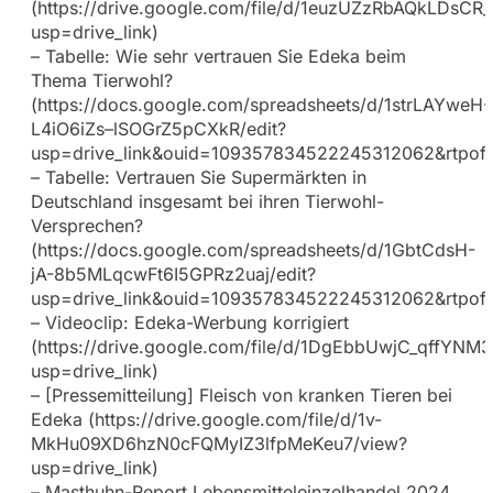
(https://drive.google.com/file/d/1euzUZzRbAQkLDsCR
usp=drive_link)
– Tabelle: Wie sehr vertrauen Sie Edeka beim
Thema Tierwohl?
(https://docs.google.com/spreadsheets/d/1strLAYweH-
L4iO6iZs–lSOGrZ5pCXkR/edit?
usp=drive_link&ouid=109357834522245312062&rtpof=
– Tabelle: Vertrauen Sie Supermärkten in
Deutschland insgesamt bei ihren Tierwohl-
Versprechen?
(https://docs.google.com/spreadsheets/d/1GbtCdsH-
jA-8b5MLqcwFt6I5GPRz2uaj/edit?
usp=drive_link&ouid=109357834522245312062&rtpof=
– Videoclip: Edeka-Werbung korrigiert
(https://drive.google.com/file/d/1DgEbbUwjC_qffYN
usp=drive_link)
– [Pressemitteilung] Fleisch von kranken Tieren bei
Edeka (https://drive.google.com/file/d/1v-
MkHu09XD6hzN0cFQMyIZ3lfpMeKeu7/view?
usp=drive_link)
– Masthuhn-Report Lebensmitteleinzelhandel 2024