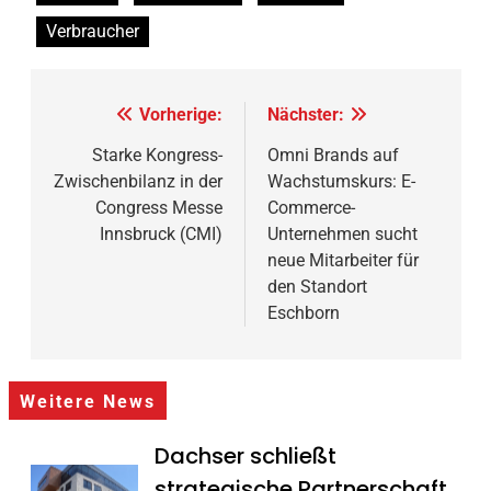
Verbraucher
Beitragsnavigation
Vorherige:
Nächster:
Starke Kongress-
Omni Brands auf
Zwischenbilanz in der
Wachstumskurs: E-
Congress Messe
Commerce-
Innsbruck (CMI)
Unternehmen sucht
neue Mitarbeiter für
den Standort
Eschborn
Weitere News
Dachser schließt
strategische Partnerschaft