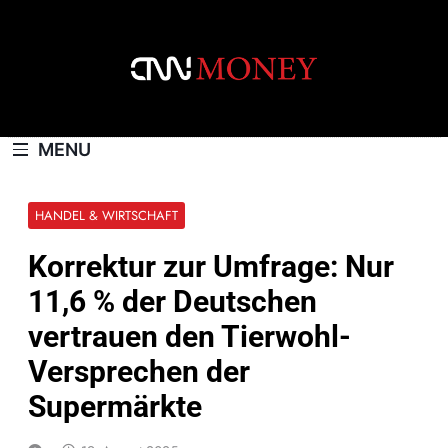
Skip
to
content
CNNMONEY.CH
MENU
HANDEL & WIRTSCHAFT
Korrektur zur Umfrage: Nur
11,6 % der Deutschen
vertrauen den Tierwohl-
Versprechen der
Supermärkte