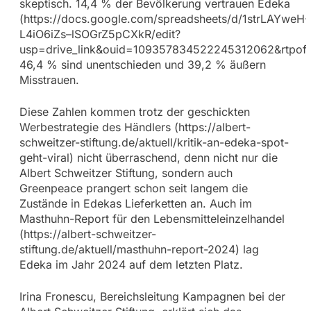
skeptisch. 14,4 % der Bevölkerung vertrauen Edeka
(https://docs.google.com/spreadsheets/d/1strLAYweH-
L4iO6iZs–lSOGrZ5pCXkR/edit?
usp=drive_link&ouid=109357834522245312062&rtpof=
46,4 % sind unentschieden und 39,2 % äußern
Misstrauen.
Diese Zahlen kommen trotz der geschickten
Werbestrategie des Händlers (https://albert-
schweitzer-stiftung.de/aktuell/kritik-an-edeka-spot-
geht-viral) nicht überraschend, denn nicht nur die
Albert Schweitzer Stiftung, sondern auch
Greenpeace prangert schon seit langem die
Zustände in Edekas Lieferketten an. Auch im
Masthuhn-Report für den Lebensmitteleinzelhandel
(https://albert-schweitzer-
stiftung.de/aktuell/masthuhn-report-2024) lag
Edeka im Jahr 2024 auf dem letzten Platz.
Irina Fronescu, Bereichsleitung Kampagnen bei der