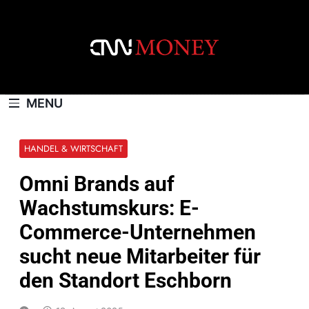
Skip
to
content
CNNMONEY.CH
MENU
HANDEL & WIRTSCHAFT
Omni Brands auf
Wachstumskurs: E-
Commerce-Unternehmen
sucht neue Mitarbeiter für
den Standort Eschborn