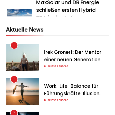
MaxSolar und DB Energie
schließen ersten Hybrid-
PPA für förderfreie
Anlagenkombination
Aktuelle News
Tanja Schiller
6. August 2026
1
KSB mit starkem
Irek Gronert: Der Mentor
Geschäftsverlauf im
einer neuen Generation
zweiten Quartal
von Unternehmern
BUSINESS & ERFOLG
Tanja Schiller
6. August 2026
2
Intersolar-Trend 2026:
Work-Life-Balance für
Warum Batteriespeicher
Führungskräfte: Illusion
zum wichtigsten Baustein
oder echte Chance?
BUSINESS & ERFOLG
der Energiewende werden
3