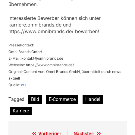
übernehmen.
Interessierte Bewerber können sich unter
karriere.omnibrands.de und
https://www.omnibrands.de/ bewerben!
Pressekontakt:
Omni Brands GmbH
E-Mail:
kontakt@omnibrands.de
Webseite: https://www.omnibrands.de/
Original-Content von: Omni Brands GmbH, übermittelt durch news
aktuell
Quelle:
ots
Tagged:
Bild
E-Commerce
Handel
Karriere
Beitragsnavigation
Vorherige:
Nächster: