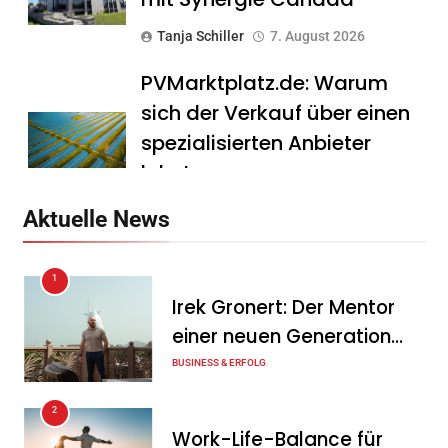
Tanja Schiller
7. August 2026
PVMarktplatz.de: Warum
sich der Verkauf über einen
spezialisierten Anbieter
lohnt
Tanja Schiller
7. August 2026
Aktuelle News
HS Führungscoaching:
1
Warum ein
Irek Gronert: Der Mentor
Mitarbeitergespräch pro
einer neuen Generation
Jahr nichts verändert – und
von Unternehmern
BUSINESS & ERFOLG
was stattdessen
Verbindlichkeit schafft
2
Work-Life-Balance für
Tanja Schiller
7. August 2026