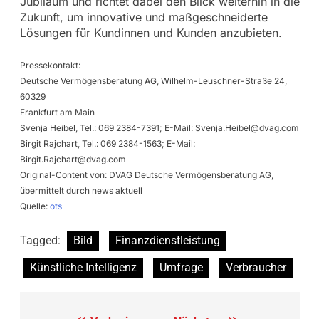
Jubiläum und richtet dabei den Blick weiterhin in die
Zukunft, um innovative und maßgeschneiderte
Lösungen für Kundinnen und Kunden anzubieten.
Pressekontakt:
Deutsche Vermögensberatung AG, Wilhelm-Leuschner-Straße 24,
60329
Frankfurt am Main
Svenja Heibel, Tel.: 069 2384-7391; E-Mail:
Svenja.Heibel@dvag.com
Birgit Rajchart, Tel.: 069 2384-1563; E-Mail:
Birgit.Rajchart@dvag.com
Original-Content von: DVAG Deutsche Vermögensberatung AG,
übermittelt durch news aktuell
Quelle:
ots
Tagged:
Bild
Finanzdienstleistung
Künstliche Intelligenz
Umfrage
Verbraucher