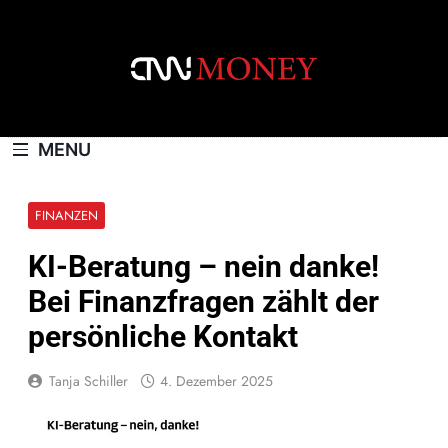
Skip
to
content
CNNMONEY.CH
MENU
FINANZEN
KI-Beratung – nein danke!
Bei Finanzfragen zählt der
persönliche Kontakt
Tanja Schiller
4. Dezember 2025