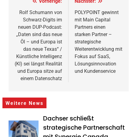
Beitragsnavigation
Vorherige:
Nächster:
Rolf Schumann von
POLYPOINT gewinnt
Schwarz-Digits im
mit Main Capital
neuen DUP-Podcast:
Partners einen
„Daten sind das neue
starken Partner –
Öl – und Europa ist
strategische
das neue Texas“ /
Weiterentwicklung mit
Künstliche Intelligenz
Fokus auf SaaS,
(KI) sei längst Realität
Lösungsinnovation
und Europa sitze auf
und Kundenservice
einem Datenschatz
Weitere News
Dachser schließt
strategische Partnerschaft
mit Synergie Canada