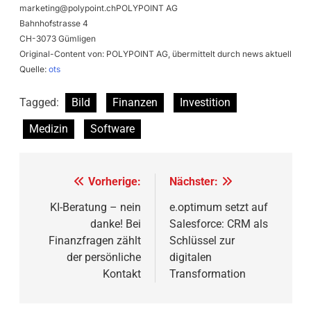
marketing@polypoint.chPOLYPOINT
AG
Bahnhofstrasse 4
CH-3073 Gümligen
Original-Content von: POLYPOINT AG, übermittelt durch news aktuell
Quelle:
ots
Tagged:
Bild
Finanzen
Investition
Medizin
Software
Beitragsnavigation
Vorherige:
Nächster:
KI-Beratung – nein
e.optimum setzt auf
danke! Bei
Salesforce: CRM als
Finanzfragen zählt
Schlüssel zur
der persönliche
digitalen
Kontakt
Transformation