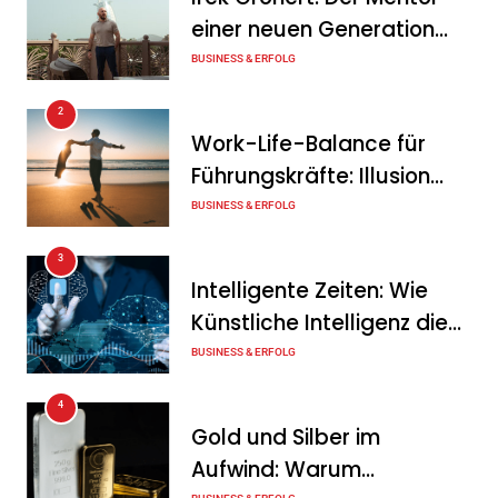
zum wichtigsten Baustein
einer neuen Generation
der Energiewende werden
von Unternehmern
BUSINESS & ERFOLG
Tanja Schiller
6. August 2026
2
Ohne Daten keine
Work-Life-Balance für
Verteidigungsfähigkeit:
Führungskräfte: Illusion
Deutsche
oder echte Chance?
BUSINESS & ERFOLG
Rüstungsindustrie investiert
3
zunächst in ihr digitales
Intelligente Zeiten: Wie
Fundament
Künstliche Intelligenz die
Tanja Schiller
6. August 2026
Geschäftswelt verändert
BUSINESS & ERFOLG
4
Gold und Silber im
Aufwind: Warum