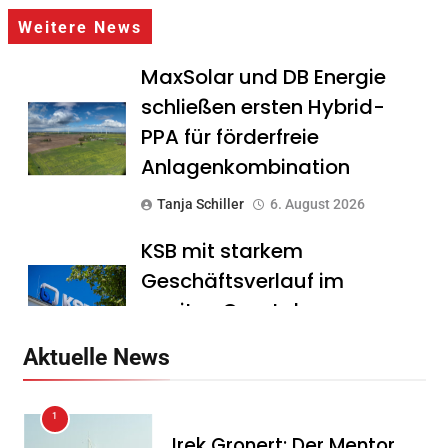
Weitere News
MaxSolar und DB Energie
schließen ersten Hybrid-
PPA für förderfreie
Anlagenkombination
Tanja Schiller
6. August 2026
KSB mit starkem
Geschäftsverlauf im
zweiten Quartal
Tanja Schiller
6. August 2026
Aktuelle News
Intersolar-Trend 2026:
1
Warum Batteriespeicher
Irek Gronert: Der Mentor