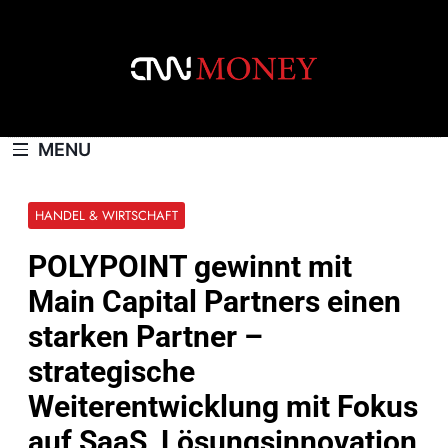
Skip
to
content
CNNMONEY.CH
MENU
HANDEL & WIRTSCHAFT
POLYPOINT gewinnt mit
Main Capital Partners einen
starken Partner –
strategische
Weiterentwicklung mit Fokus
auf SaaS, Lösungsinnovation