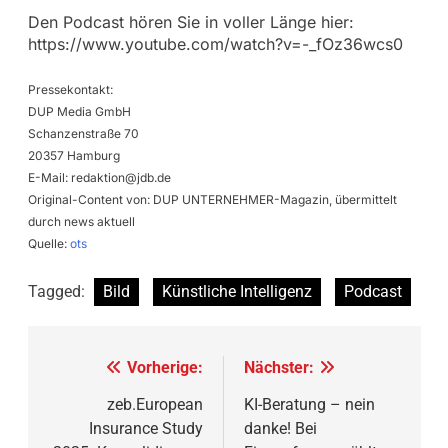
Den Podcast hören Sie in voller Länge hier:
https://www.youtube.com/watch?v=-_fOz36wcs0
Pressekontakt:
DUP Media GmbH
Schanzenstraße 70
20357 Hamburg
E-Mail:
redaktion@jdb.de
Original-Content von: DUP UNTERNEHMER-Magazin, übermittelt
durch news aktuell
Quelle:
ots
Tagged:
Bild
Künstliche Intelligenz
Podcast
Beitragsnavigation
Vorherige:
Nächster:
zeb.European
KI-Beratung – nein
Insurance Study
danke! Bei