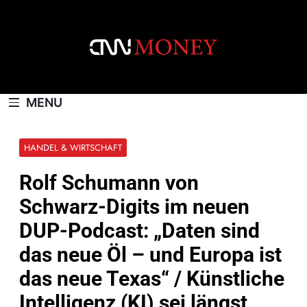
Skip
to
content
CNNMONEY.CH
MENU
HANDEL & WIRTSCHAFT
Rolf Schumann von
Schwarz-Digits im neuen
DUP-Podcast: „Daten sind
das neue Öl – und Europa ist
das neue Texas“ / Künstliche
Intelligenz (KI) sei längst