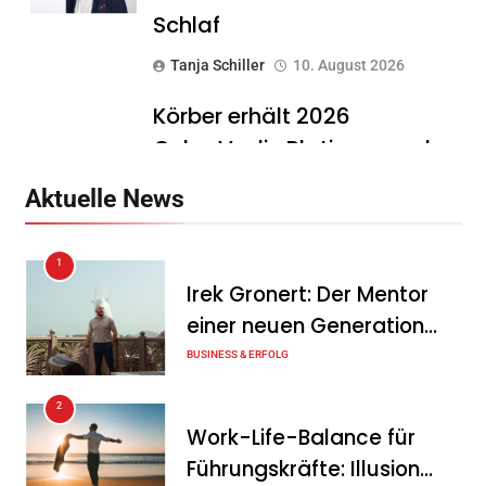
Schlaf
Tanja Schiller
10. August 2026
Körber erhält 2026
CyberVadis Platinum und
verbessert seine
Aktuelle News
Cybersicherheitswertung
erneut
1
Tanja Schiller
10. August 2026
Irek Gronert: Der Mentor
einer neuen Generation
Jahreshalbzeit für
von Unternehmern
BUSINESS & ERFOLG
Unternehmer: Welche
finanziellen Fehler bis
2
Jahresende richtig teuer
Work-Life-Balance für
werden können
Führungskräfte: Illusion