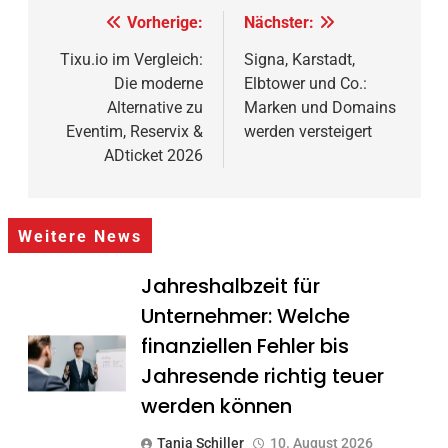
Beitragsnavigation
Vorherige:
Nächster:
Tixu.io im Vergleich:
Signa, Karstadt,
Die moderne
Elbtower und Co.:
Alternative zu
Marken und Domains
Eventim, Reservix &
werden versteigert
ADticket 2026
Weitere News
Jahreshalbzeit für
Unternehmer: Welche
finanziellen Fehler bis
Jahresende richtig teuer
werden können
Tanja Schiller
10. August 2026