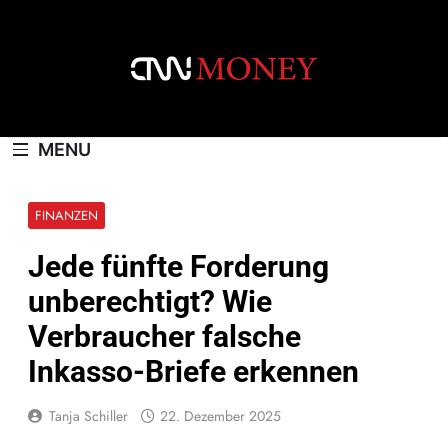
Skip
to
content
CNNMONEY.CH
MENU
FINANZEN
Jede fünfte Forderung
unberechtigt? Wie
Verbraucher falsche
Inkasso-Briefe erkennen
Tanja Schiller
22. Dezember 2025