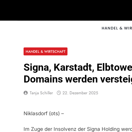
Skip
to
content
CNNM
HANDEL & WI
HANDEL & WIRTSCHAFT
Signa, Karstadt, Elbtow
Domains werden verstei
Tanja Schiller
22. Dezember 2025
Niklasdorf (ots) –
Im Zuge der Insolvenz der Signa Holding we