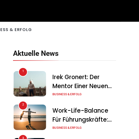
ESS & ERFOLG
Aktuelle News
1
Irek Gronert: Der
Mentor Einer Neuen
Generation Von
BUSINESS & ERFOLG
Unternehmern
2
Work-Life-Balance
Für Führungskräfte:
Illusion Oder Echte
BUSINESS & ERFOLG
Chance?
3