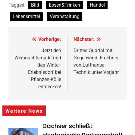
Tagged:
Bild
Essen&Trinken
Handel
Lebensmittel
Veranstaltung
Beitragsnavigation
Vorherige:
Nächster:
Jetzt den
Drittes Quartal mit
Weihnachtsmarkt und
Gegenwind: Ergebnis
das Winter-
von Lufthansa
Erlebnisdorf bei
Technik unter Vorjahr
Pflanzen-Kölle
entdecken!
Weitere News
Dachser schließt
strategische Partnerschaft