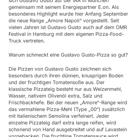
sich Gustavo Gusto auf der IAA in München
gemeinsam mit seinem Energiepartner E.on. Als
besonderes Highlight wurde hier Anfang September
die neue Range „Amore Napoli“ vorgestellt. Seit
vielen Jahren ist Gustavo Gusto auch auf dem OMR
Festival in Hamburg mit dem eigenen Pizza-Food-
Truck vertreten.
Warum schmeckt eine Gustavo Gusto-Pizza so gut?
Die Pizzen von Gustavo Gusto zeichnen sich
besonders durch ihren dünnen, knusprigen Boden
und der fruchtigen Tomatensoße aus. Der
klassische Pizzateig besteht nur aus Weizenmehl,
Wasser, nativem Olivenöl extra, Salz und
Frischbackhefe. Bei der neuen „Amore“-Range wird
das vermahlene Pizza-Mehl (Type „00“) zusätzlich
mit italienischem Semolina verfeinert. Jeder
einzelne Pizzateig darf extra lange reifen, wird
schonend von Hand ausgebreitet und auf Lavastein
vorgebacken. Die fruchtige Tomatensauce wird