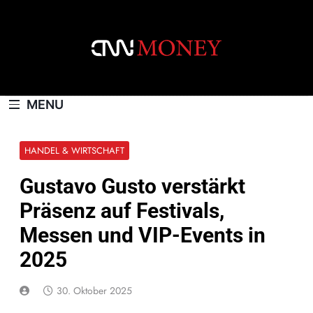
Skip
to
content
CNNMONEY.CH
MENU
HANDEL & WIRTSCHAFT
Gustavo Gusto verstärkt
Präsenz auf Festivals,
Messen und VIP-Events in
2025
30. Oktober 2025