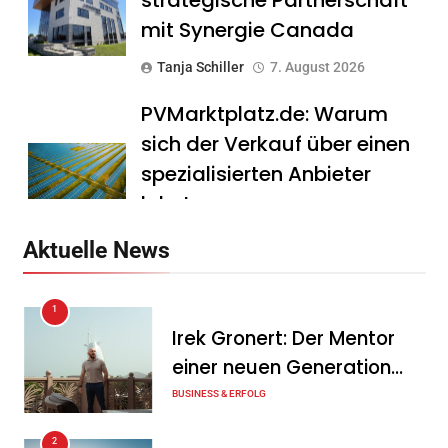
mit Synergie Canada
Tanja Schiller
7. August 2026
PVMarktplatz.de: Warum
sich der Verkauf über einen
spezialisierten Anbieter
lohnt
Tanja Schiller
7. August 2026
Aktuelle News
HS Führungscoaching:
1
Warum ein
Irek Gronert: Der Mentor
Mitarbeitergespräch pro
einer neuen Generation
Jahr nichts verändert – und
von Unternehmern
BUSINESS & ERFOLG
was stattdessen
Verbindlichkeit schafft
2