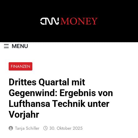
Skip
to
content
CNNMONEY.CH
MENU
FINANZEN
Drittes Quartal mit
Gegenwind: Ergebnis von
Lufthansa Technik unter
Vorjahr
Tanja Schiller
30. Oktober 2025