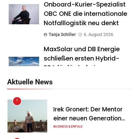
Onboard-Kurier-Spezialist
OBC ONE die internationale
Notfalllogistik neu denkt
Tanja Schiller
6. August 2026
MaxSolar und DB Energie
schließen ersten Hybrid-
PPA für förderfreie
Anlagenkombination
Aktuelle News
Tanja Schiller
6. August 2026
1
KSB mit starkem
Irek Gronert: Der Mentor
Geschäftsverlauf im
einer neuen Generation
zweiten Quartal
von Unternehmern
BUSINESS & ERFOLG
Tanja Schiller
6. August 2026