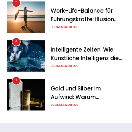
2
Intersolar-Trend 2026:
Work-Life-Balance für
Warum Batteriespeicher
Führungskräfte: Illusion
zum wichtigsten Baustein
oder echte Chance?
BUSINESS & ERFOLG
der Energiewende werden
3
Tanja Schiller
6. August 2026
Intelligente Zeiten: Wie
Künstliche Intelligenz die
Geschäftswelt verändert
BUSINESS & ERFOLG
4
Gold und Silber im
Aufwind: Warum
Edelmetalle als sicherer
BUSINESS & ERFOLG
Hafen zurück sind
5
Erfolgreich verhandeln: