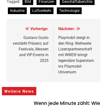
Tagged:
Bild
Finanzen
Geschäftsberichte
Industrie
Luftverkehr
Technologie
Beitragsnavigation
Vorherige:
Nächster:
Gustavo Gusto
Playmobil steigt in
verstärkt Präsenz auf
den Ring: Weltweite
Festivals, Messen
Lizenzpartnerschaft
und VIP-Events in
mit WWE® bringt
2025
legendäre Superstars
ins Playmobil-
Universum
Weitere News
Wenn jede Minute zählt: Wie