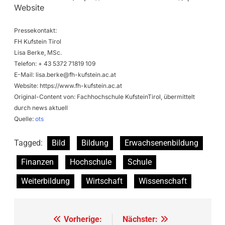
Website
Pressekontakt:
FH Kufstein Tirol
Lisa Berke, MSc.
Telefon: + 43 5372 71819 109
E-Mail:
lisa.berke@fh-kufstein.ac.at
Website: https://www.fh-kufstein.ac.at
Original-Content von: Fachhochschule KufsteinTirol, übermittelt
durch news aktuell
Quelle:
ots
Tagged:
Bild
Bildung
Erwachsenenbildung
Finanzen
Hochschule
Schule
Weiterbildung
Wirtschaft
Wissenschaft
Beitragsnavigation
Vorherige:
Nächster: