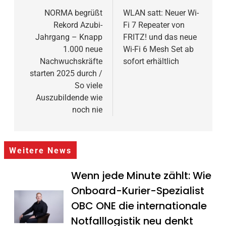
NORMA begrüßt
WLAN satt: Neuer Wi-
Rekord Azubi-
Fi 7 Repeater von
Jahrgang – Knapp
FRITZ! und das neue
1.000 neue
Wi-Fi 6 Mesh Set ab
Nachwuchskräfte
sofort erhältlich
starten 2025 durch /
So viele
Auszubildende wie
noch nie
Weitere News
Wenn jede Minute zählt: Wie
Onboard-Kurier-Spezialist
OBC ONE die internationale
Notfalllogistik neu denkt