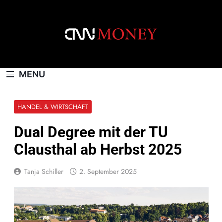
Skip
to
content
CNNMONEY.CH
MENU
HANDEL & WIRTSCHAFT
Dual Degree mit der TU
Clausthal ab Herbst 2025
Tanja Schiller
2. September 2025