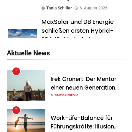
Tanja Schiller
6. August 2026
MaxSolar und DB Energie
schließen ersten Hybrid-
PPA für förderfreie
Anlagenkombination
Aktuelle News
Tanja Schiller
6. August 2026
1
KSB mit starkem
Irek Gronert: Der Mentor
Geschäftsverlauf im
einer neuen Generation
zweiten Quartal
von Unternehmern
BUSINESS & ERFOLG
Tanja Schiller
6. August 2026
2
Intersolar-Trend 2026:
Work-Life-Balance für
Warum Batteriespeicher
Führungskräfte: Illusion