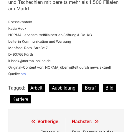
und Tschechien mit bereits mehr als 1.500 Filialen
am Markt.
Pressekontakt:
Katja Heck
NORMA Lebensmittelfilialbetrieb Stiftung & Co. KG
Leiterin Kommunikation und Werbung
Manfred-Roth-Straße 7
D-90766 Fürth
k.heck@norma-online.de
Original-Content von: NORMA, übermittelt durch news aktuell
Quelle:
ots
Tagged:
Arbeit
Ausbildung
Beruf
Bild
Karriere
Beitragsnavigation
Vorherige:
Nächster: