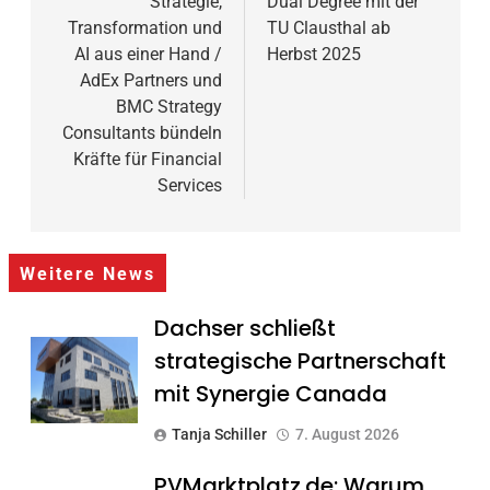
Strategie,
Dual Degree mit der
Transformation und
TU Clausthal ab
AI aus einer Hand /
Herbst 2025
AdEx Partners und
BMC Strategy
Consultants bündeln
Kräfte für Financial
Services
Weitere News
Dachser schließt
strategische Partnerschaft
mit Synergie Canada
Tanja Schiller
7. August 2026
PVMarktplatz.de: Warum