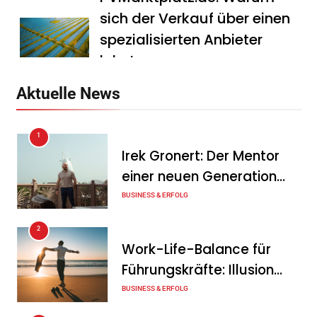
sich der Verkauf über einen
spezialisierten Anbieter
lohnt
Tanja Schiller
7. August 2026
Aktuelle News
HS Führungscoaching:
1
Warum ein
Irek Gronert: Der Mentor
Mitarbeitergespräch pro
einer neuen Generation
Jahr nichts verändert – und
von Unternehmern
BUSINESS & ERFOLG
was stattdessen
Verbindlichkeit schafft
2
Work-Life-Balance für
Tanja Schiller
7. August 2026
Führungskräfte: Illusion
Wenn jede Minute zählt: Wie
oder echte Chance?
BUSINESS & ERFOLG
Onboard-Kurier-Spezialist