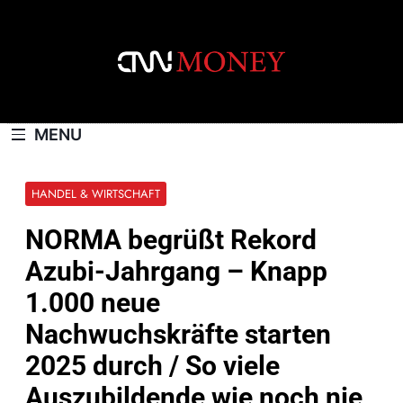
Skip
to
content
CNNMONEY.CH
MENU
HANDEL & WIRTSCHAFT
NORMA begrüßt Rekord
Azubi-Jahrgang – Knapp
1.000 neue
Nachwuchskräfte starten
2025 durch / So viele
Auszubildende wie noch nie