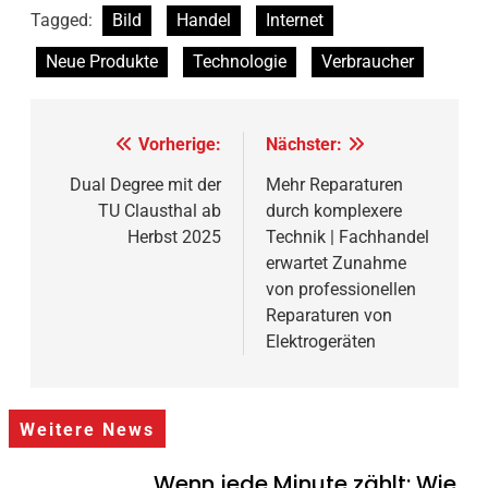
Tagged:
Bild
Handel
Internet
Neue Produkte
Technologie
Verbraucher
Beitragsnavigation
Vorherige:
Nächster:
Dual Degree mit der
Mehr Reparaturen
TU Clausthal ab
durch komplexere
Herbst 2025
Technik | Fachhandel
erwartet Zunahme
von professionellen
Reparaturen von
Elektrogeräten
Weitere News
Wenn jede Minute zählt: Wie