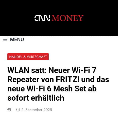
Skip
to
content
CNNMONEY.CH
MENU
HANDEL & WIRTSCHAFT
WLAN satt: Neuer Wi-Fi 7
Repeater von FRITZ! und das
neue Wi-Fi 6 Mesh Set ab
sofort erhältlich
2. September 2025