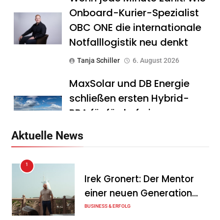
Onboard-Kurier-Spezialist
OBC ONE die internationale
Notfalllogistik neu denkt
Tanja Schiller
6. August 2026
MaxSolar und DB Energie
schließen ersten Hybrid-
PPA für förderfreie
Anlagenkombination
Aktuelle News
Tanja Schiller
6. August 2026
1
KSB mit starkem
Irek Gronert: Der Mentor
Geschäftsverlauf im
einer neuen Generation
zweiten Quartal
von Unternehmern
BUSINESS & ERFOLG
Tanja Schiller
6. August 2026