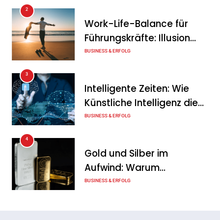
2
Intersolar-Trend 2026:
Work-Life-Balance für
Warum Batteriespeicher
Führungskräfte: Illusion
zum wichtigsten Baustein
oder echte Chance?
BUSINESS & ERFOLG
der Energiewende werden
3
Tanja Schiller
6. August 2026
Intelligente Zeiten: Wie
Künstliche Intelligenz die
Geschäftswelt verändert
BUSINESS & ERFOLG
4
Gold und Silber im
Aufwind: Warum
Edelmetalle als sicherer
BUSINESS & ERFOLG
Hafen zurück sind
5
Erfolgreich verhandeln: