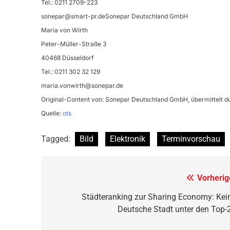
Tel.: 0211 2709-223
sonepar@smart-pr.deSonepar
Deutschland GmbH
Maria von Wirth
Peter-Müller-Straße 3
40468 Düsseldorf
Tel.: 0211 302 32 129
maria.vonwirth@sonepar.de
Original-Content von: Sonepar Deutschland GmbH, übermittelt d
Quelle:
ots
Tagged:
Bild
Elektronik
Terminvorschau
Beitragsnavigation
Vorherig
Städteranking zur Sharing Economy: Kei
Deutsche Stadt unter den Top-