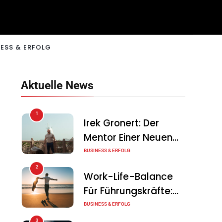
ESS & ERFOLG
Aktuelle News
1
Irek Gronert: Der
Mentor Einer Neuen
Generation Von
BUSINESS & ERFOLG
Unternehmern
2
Work-Life-Balance
Für Führungskräfte:
Illusion Oder Echte
BUSINESS & ERFOLG
Chance?
3