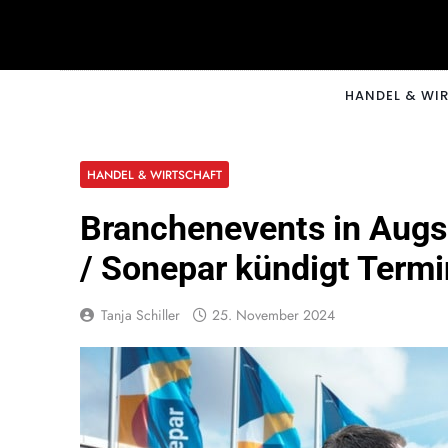
Skip
to
content
CNNM
HANDEL & WI
HANDEL & WIRTSCHAFT
Branchenevents in Aug
/ Sonepar kündigt Termi
Tanja Schiller
25. November 2024