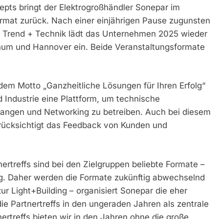
ts bringt der Elektrogroßhändler Sonepar im
rmat zurück. Nach einer einjährigen Pause zugunsten
he Trend + Technik lädt das Unternehmen 2025 wieder
chum und Hannover ein. Beide Veranstaltungsformate
dem Motto „Ganzheitliche Lösungen für Ihren Erfolg“
Industrie eine Plattform, um technische
langen und Networking zu betreiben. Auch bei diesem
rücksichtigt das Feedback von Kunden und
ertreffs sind bei den Zielgruppen beliebte Formate –
ng. Daher werden die Formate zukünftig abwechselnd
zur Light+Building – organisiert Sonepar die eher
ie Partnertreffs in den ungeraden Jahren als zentrale
ertreffs bieten wir in den Jahren ohne die große