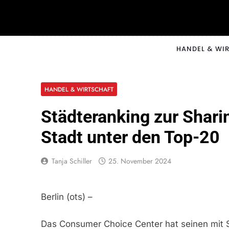
Skip
to
content
CNNM
HANDEL & WI
HANDEL & WIRTSCHAFT
Städteranking zur Shar
Stadt unter den Top-20
Tanja Schiller
25. November 2024
Berlin (ots) –
Das Consumer Choice Center hat seinen mit S