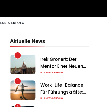
ESS & ERFOLG
Aktuelle News
1
Irek Gronert: Der
Mentor Einer Neuen
Generation Von
BUSINESS & ERFOLG
Unternehmern
2
Work-Life-Balance
Für Führungskräfte:
Illusion Oder Echte
BUSINESS & ERFOLG
Chance?
3